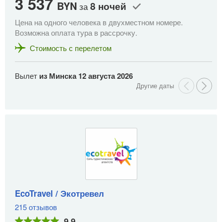
3 537
2
BYN
8 ночей
за
Цена на одного человека в двухместном номере.
Це
Возможна оплата тура в рассрочку.
Во
Стоимость с перелетом
Вылет
из Минска
12 августа 2026
В
EcoTravel / Экотревел
215 отзывов
9,9