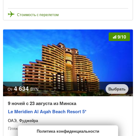
Стоимость с перелетом
9/10
4 634
Выбрать
От
BYN
9 ночей с 23 августа из Минска
Le Meridien Al Aqah Beach Resort 5*
ОАЭ
Фуджейра
Пляжный отдых
Политика конфиденциальности