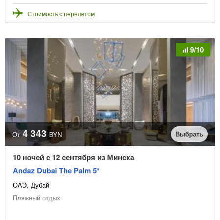
Стоимость с перелетом
9/10
4 343
Выбрать
От
BYN
10 ночей с 12 сентября из Минска
Andaz Dubai The Palm 5*
ОАЭ
Дубай
Пляжный отдых