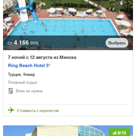
4 166
Выбрать
От
BYN
7 ночей с 12 августа из Минска
Ring Beach Hotel 5*
Турция
Кемер
Пляжный отдых
Виза не нужна
Стоимость с перелетом
8/10