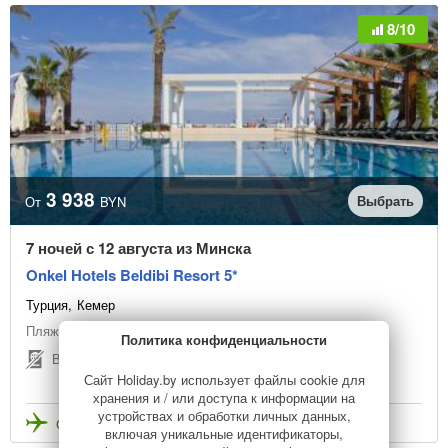
8/10
3 938
Выбрать
От
BYN
7 ночей с 12 августа из Минска
Onkel Hotels Beldibi Resort 5*
Турция
Кемер
Пляжный отдых
Политика конфиденциальности
Виза не нужна
Сайт Holiday.by использует файлы cookie для
хранения и / или доступа к информации на
устройствах и обработки личных данных,
Стоимость с перелетом
включая уникальные идентификаторы,