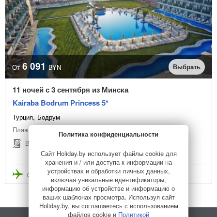
6 091
Выбрать
От
BYN
11 ночей с 3 сентября из Минска
Kairaba Bodrum Princess 5*
Турция
Бодрум
Пляжный отдых
Политика конфиденциальности
Виза не нужна
Сайт Holiday.by использует файлы cookie для
хранения и / или доступа к информации на
устройствах и обработки личных данных,
Стоимость с перелетом
включая уникальные идентификаторы,
информацию об устройстве и информацию о
ваших шаблонах просмотра. Используя сайт
Holiday.by, вы соглашаетесь с использованием
файлов cookie и
Политикой