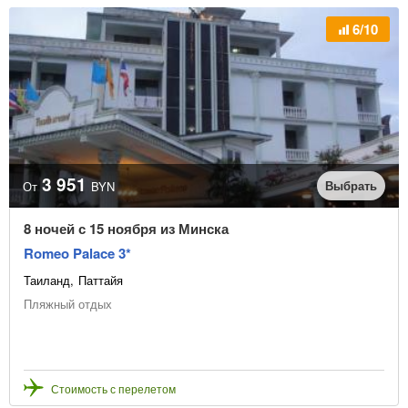
6/10
3 951
Выбрать
От
BYN
8 ночей с 15 ноября из Минска
Romeo Palace 3*
Таиланд
Паттайя
Пляжный отдых
Стоимость с перелетом