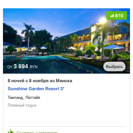
8/10
3 894
Выбрать
От
BYN
8 ночей с 8 ноября из Минска
Sunshine Garden Resort 3*
Таиланд
Паттайя
Пляжный отдых
Стоимость с перелетом