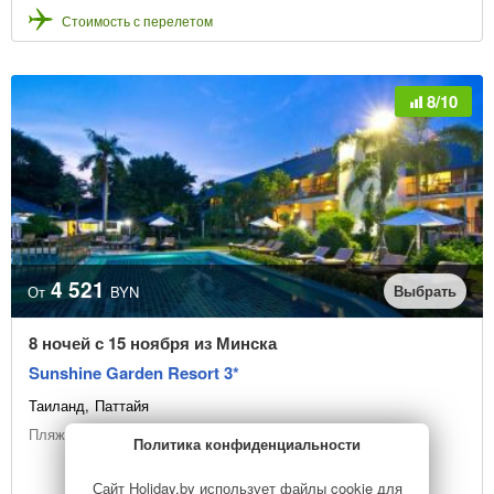
Стоимость с перелетом
8/10
4 521
Выбрать
От
BYN
8 ночей с 15 ноября из Минска
Sunshine Garden Resort 3*
Таиланд
Паттайя
Пляжный отдых
Политика конфиденциальности
Сайт Holiday.by использует файлы cookie для