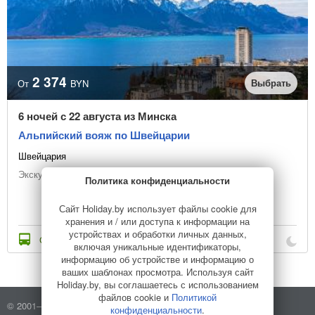
2 374
Выбрать
От
BYN
6 ночей с 22 августа из Минска
Альпийский вояж по Швейцарии
Швейцария
Экскурсионный тур
Политика конфиденциальности
Сайт Holiday.by использует файлы cookie для
хранения и / или доступа к информации на
устройствах и обработки личных данных,
Стоимость с переездом
включая уникальные идентификаторы,
информацию об устройстве и информацию о
ваших шаблонах просмотра. Используя сайт
Holiday.by, вы соглашаетесь с использованием
файлов cookie и
Политикой
© 2001–2026 Holiday.by
Правила использования сайта
конфиденциальности
.