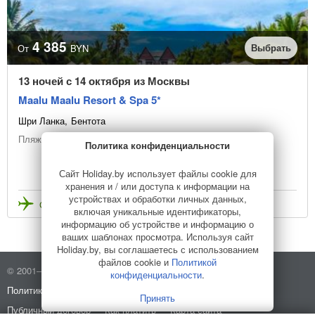
4 385
Выбрать
От
BYN
13 ночей с 14 октября из Москвы
Maalu Maalu Resort & Spa 5*
Шри Ланка
Бентота
Пляжный отдых
Политика конфиденциальности
Сайт Holiday.by использует файлы cookie для
хранения и / или доступа к информации на
устройствах и обработки личных данных,
Стоимость с перелетом
включая уникальные идентификаторы,
информацию об устройстве и информацию о
ваших шаблонах просмотра. Используя сайт
Holiday.by, вы соглашаетесь с использованием
файлов cookie и
Политикой
© 2001–2026 Holiday.by
Правила использования сайта
конфиденциальности
.
Политика конфиденциальности
О компании
Принять
Публичный договор
Как платить
Карта сайта