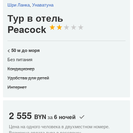
Шри Ланка
,
Унаватуна
Тур в отель
Peacock
< 50 м до моря
Без питания
Кондиционер
Удобства для детей
Интернет
2 555
2
BYN
6 ночей
за
Цена на одного человека в двухместном номере.
Це
Возможна оплата тура в рассрочку.
Во