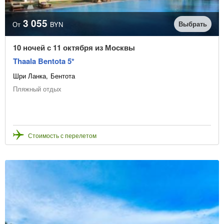
3 055
Выбрать
От
BYN
10 ночей с 11 октября из Москвы
Thaala Bentota 5*
Шри Ланка
Бентота
Пляжный отдых
Стоимость с перелетом