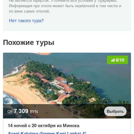
Не является офертой. Уточняйте все условия у турфирмы.
Информация про отели может быть ошибочной в том числе и
по вине самих отелей.
Нет такого тура?
Похожие туры
8/10
7 309
Выбрать
От
BYN
14 ночей с 20 октября из Минска
Avani Kalutara (former Kani Lanka) 4*