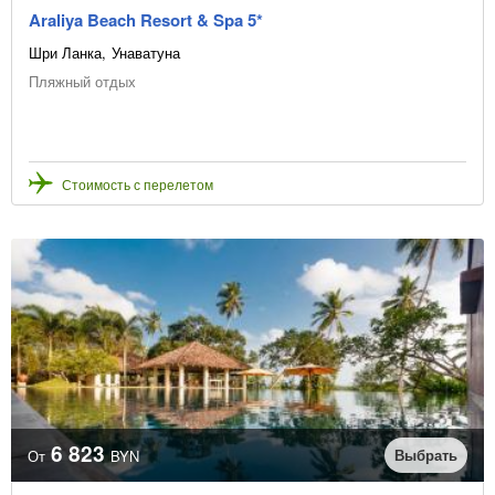
Araliya Beach Resort & Spa 5*
Шри Ланка
Унаватуна
Пляжный отдых
Стоимость с перелетом
6 823
Выбрать
От
BYN