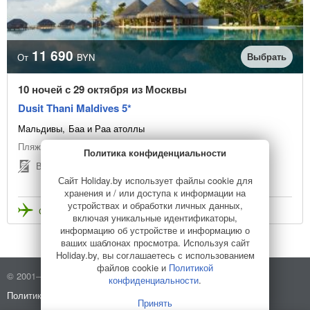
11 690
Выбрать
От
BYN
10 ночей с 29 октября из Москвы
Dusit Thani Maldives 5*
Мальдивы
Баа и Раа атоллы
Пляжный отдых
Политика конфиденциальности
Виза по прилёту
Сайт Holiday.by использует файлы cookie для
хранения и / или доступа к информации на
устройствах и обработки личных данных,
Стоимость с перелетом
включая уникальные идентификаторы,
информацию об устройстве и информацию о
ваших шаблонах просмотра. Используя сайт
Holiday.by, вы соглашаетесь с использованием
файлов cookie и
Политикой
© 2001–2026 Holiday.by
Правила использования сайта
конфиденциальности
.
Политика конфиденциальности
О компании
Принять