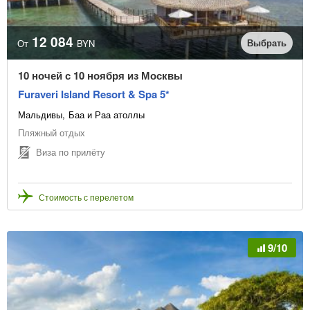
12 084
Выбрать
От
BYN
10 ночей с 10 ноября из Москвы
Furaveri Island Resort & Spa 5*
Мальдивы
Баа и Раа атоллы
Пляжный отдых
Виза по прилёту
Стоимость с перелетом
9/10