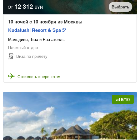
12 312
Выбрать
От
BYN
10 ночей с 10 ноября из Москвы
Kudafushi Resort & Spa 5*
Мальдивы
Баа и Раа атоллы
Пляжный отдых
Виза по прилёту
Стоимость с перелетом
9/10