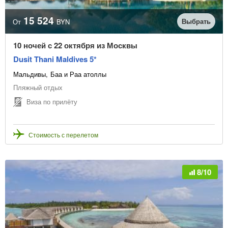
15 524
Выбрать
От
BYN
10 ночей с 22 октября из Москвы
Dusit Thani Maldives 5*
Мальдивы
Баа и Раа атоллы
Пляжный отдых
Виза по прилёту
Стоимость с перелетом
8/10