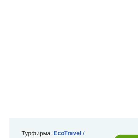
Турфирма
EcoTravel /