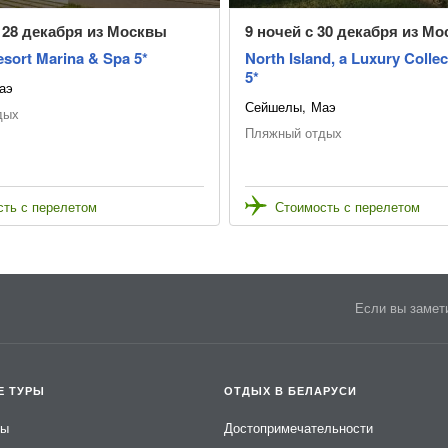
с 28 декабря из Москвы
9 ночей с 30 декабря из М
esort Marina & Spa 5*
North Island, a Luxury Colle
5*
аэ
Сейшелы
Маэ
дых
Пляжный отдых
ть с перелетом
Стоимость с перелетом
Если вы замети
Е ТУРЫ
ОТДЫХ В БЕЛАРУСИ
ры
Достопримечательности