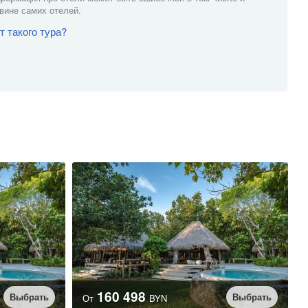
 вине самих отелей.
т такого тура?
160 498
Выбрать
Выбрать
От
BYN