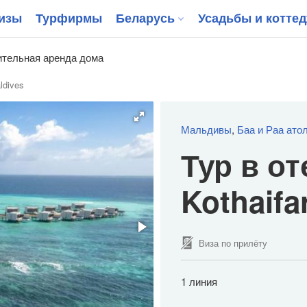
изы
Турфирмы
Беларусь
Усадьбы и котте
тельная аренда дома
aldives
Мальдивы
,
Баа и Раа ато
Тур в от
Kothaifa
Виза по прилёту
1 линия