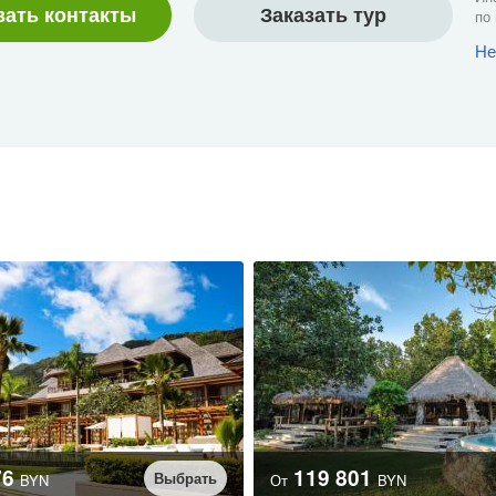
зать контакты
Заказать тур
по
Не
76
119 801
Выбрать
BYN
От
BYN