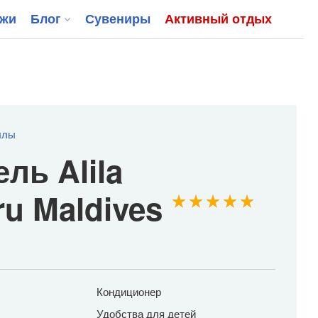
джи
Блог
Сувениры
Активный отдых
ллы
ель Alila
ru Maldives
Кондиционер
Удобства для детей