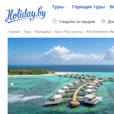
Туры
Горящие туры
В
Свадьба за городом
Дли
Главная
Туры
Мальдивы
Баа и Раа атоллы
Alila Kothaifaru M