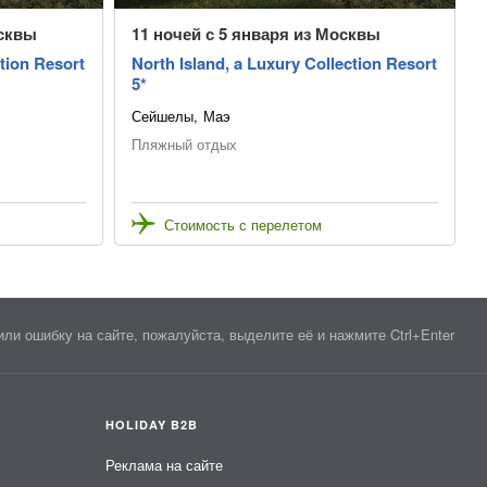
осквы
11 ночей с 5 января из Москвы
ction Resort
North Island, a Luxury Collection Resort
5*
Сейшелы
Маэ
Пляжный отдых
Стоимость с перелетом
ли ошибку на сайте, пожалуйста, выделите её и нажмите Ctrl+Enter
HOLIDAY B2B
Реклама на сайте