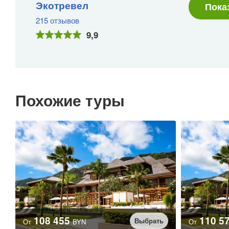
Экотревел
Пока
215 отзывов
9,9
Похожие туры
108 455
110 5
Выбрать
От
BYN
От