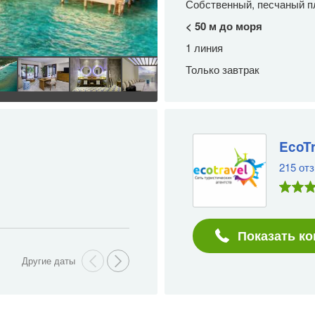
Собственный, песчаный п
< 50 м до моря
1 линия
Только завтрак
81 164
EcoTr
BYN
8 ночей
за
215 от
Цена на одного человека в двухмест
Возможна оплата тура в рассрочку.
Стоимость с перелетом
Показать ко
Вылет
из Москвы
2 января 202