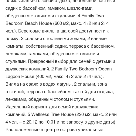
пляж. Спальня с зоной отдыха, небольшой частный
садик с бассейном, гамаком, шезлонгами,
обеденным столиком и стульями. 4 Family Two-
Bedroom Beach House (600 м2, макс. 4+2 или 2+4
чел.). Береговые виллы в шаговой доступности к
пляжу. 2 спальни с гостиными зонами, 2 ванные
комнаты, собственный садик, терраса с бассейном,
лежаками, гамаками, обеденным столиком и
стульями. Прекрасный выбор для семей с детьми и
дружеских компаний. 2 Family Two-Bedroom Ocean
Lagoon House (400 м2, макс. 4+2 или 2+4 чел.).
Вилла на сваях в водах лагуны. 2 спальни, зона
гостиной, терраса с бассейном, тахтой для отдыха,
лежаками, обеденным столом и стульями.
Идеальный вариант для семей и дружеских
компаний. 5 Wellness Tree House (220 м2, макс. 2 или
4 чел. – c 20.12 по 10.01 и по запросу в другие даты).
Расположенные в центре острова уникальные