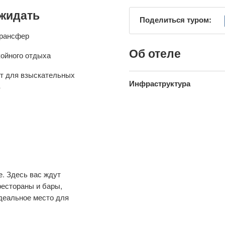
ожидать
Поделиться туром:
трансфер
Об отеле
койного отдыха
т для взыскательных
Инфраструктура
в
. Здесь вас ждут
рестораны и бары,
Идеальное место для