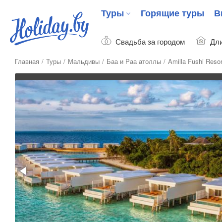
Туры
Горящие туры
В
Свадьба за городом
Дли
Главная
Туры
Мальдивы
Баа и Раа атоллы
Amilla Fushi Reso