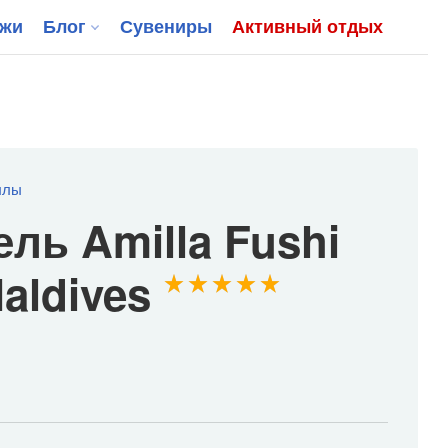
джи
Блог
Сувениры
Активный отдых
ллы
ель Amilla Fushi
Maldives