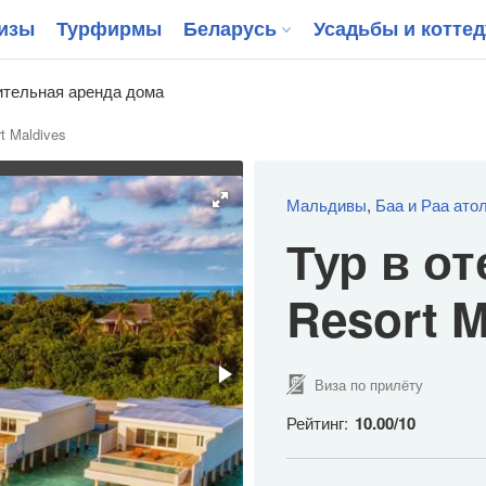
изы
Турфирмы
Беларусь
Усадьбы и котте
тельная аренда дома
rt Maldives
Мальдивы
,
Баа и Раа ато
Тур в от
Resort 
Виза по прилёту
Рейтинг:
10.00
/
10