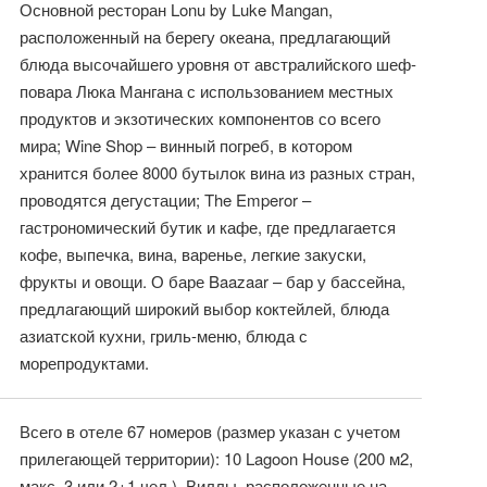
Основной ресторан Lonu by Luke Mangan,
расположенный на берегу океана, предлагающий
блюда высочайшего уровня от австралийского шеф-
повара Люка Мангана с использованием местных
продуктов и экзотических компонентов со всего
мира; Wine Shop – винный погреб, в котором
хранится более 8000 бутылок вина из разных стран,
проводятся дегустации; The Emperor –
гастрономический бутик и кафе, где предлагается
кофе, выпечка, вина, варенье, легкие закуски,
фрукты и овощи. О баре Baazaar – бар у бассейна,
предлагающий широкий выбор коктейлей, блюда
азиатской кухни, гриль-меню, блюда с
морепродуктами.
Всего в отеле 67 номеров (размер указан с учетом
прилегающей территории): 10 Lagoon House (200 м2,
макс. 3 или 2+1 чел.). Виллы, расположенные на