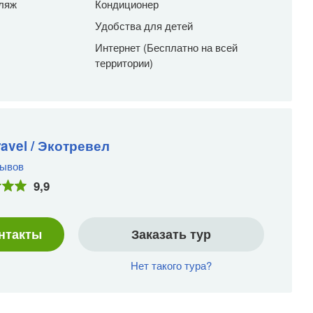
ляж
Кондиционер
Удобства для детей
Интернет (Бесплатно на всей
территории)
avel / Экотревел
зывов
ном номере.
9,9
нтакты
Заказать тур
7
Нет такого тура?