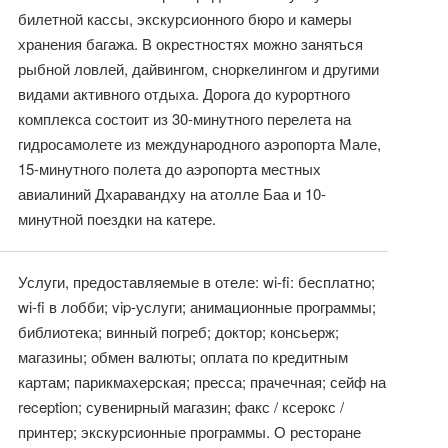
билетной кассы, экскурсионного бюро и камеры
хранения багажа. В окрестностях можно заняться
рыбной ловлей, дайвингом, сноркелингом и другими
видами активного отдыха. Дорога до курортного
комплекса состоит из 30-минутного перелета на
гидросамолете из международного аэропорта Мале,
15-минутного полета до аэропорта местных
авиалиний Дхаравандху на атолле Баа и 10-
минутной поездки на катере.
Услуги, предоставляемые в отеле: wi-fi: бесплатно;
wi-fi в лобби; vip-услуги; анимационные программы;
библиотека; винный погреб; доктор; консьерж;
магазины; обмен валюты; оплата по кредитным
картам; парикмахерская; пресса; прачечная; сейф на
reception; сувенирный магазин; факс / ксерокс /
принтер; экскурсионные программы. О ресторане