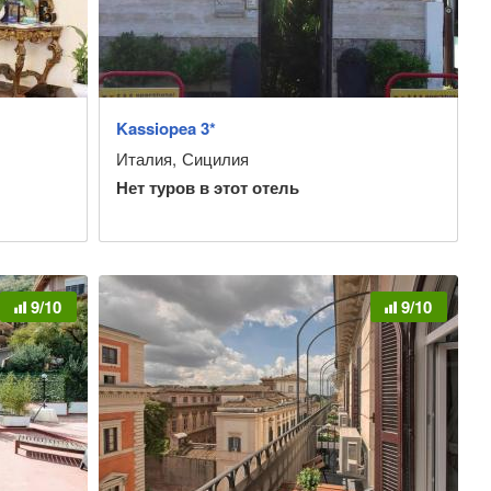
Kassiopea 3*
Италия
,
Сицилия
Нет туров в этот отель
9/10
9/10