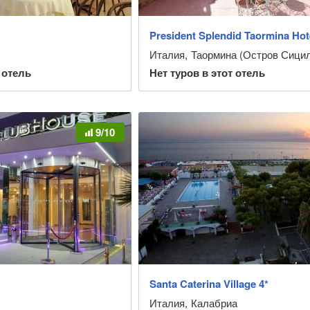
President Splendid Taormina Hote
Италия
,
Таормина (Остров Сици
 отель
Нет туров в этот отель
9/10
Santa Caterina Village 4*
Италия
,
Калабриа