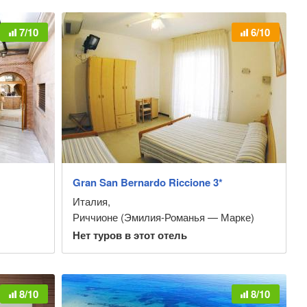
7/10
6/10
Gran San Bernardo Riccione 3*
Италия
,
Риччионе (Эмилия-Романья — Марке)
Нет туров в этот отель
8/10
8/10