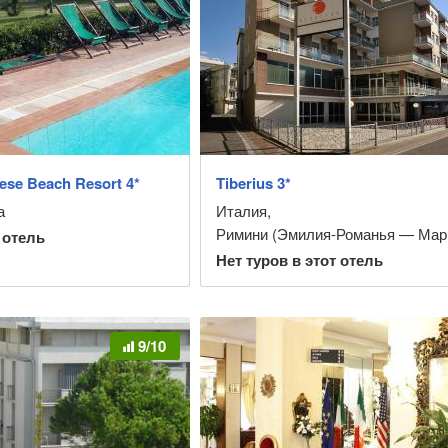
ese Beach Resort 4*
Tiberius 3*
а
Италия
,
Римини (Эмилия-Романья — Мар
 отель
Нет туров в этот отель
9/10