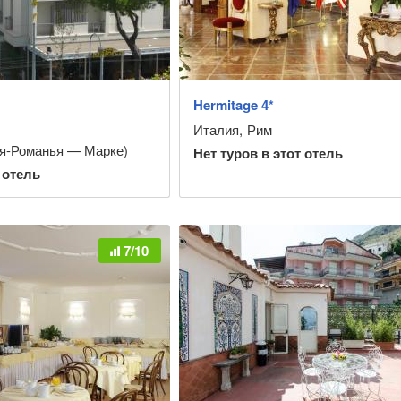
Hermitage 4*
Италия
,
Рим
я-Романья — Марке)
Нет туров в этот отель
 отель
7/10