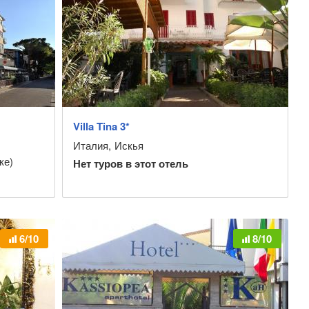
Villa Tina 3*
Италия
,
Искья
ке)
Нет туров в этот отель
6/10
8/10