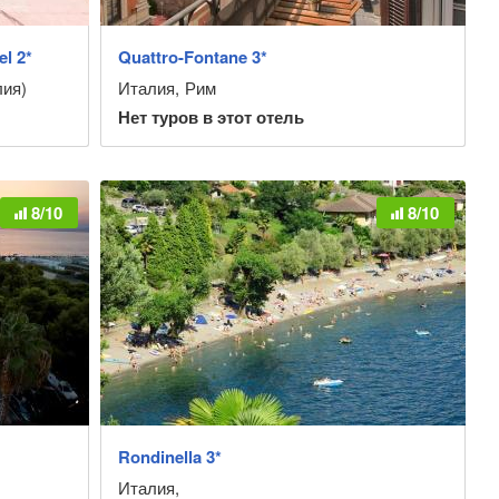
l 2*
Quattro-Fontane 3*
лия)
Италия
,
Рим
Нет туров в этот отель
8/10
8/10
Rondinella 3*
Италия
,