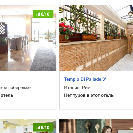
8/10
Tempio Di Pallade 3*
ское побережье
Италия
,
Рим
 отель
Нет туров в этот отель
9/10