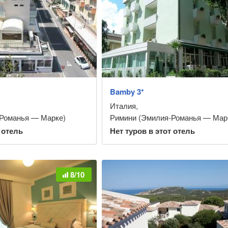
Bamby 3*
Италия
,
Романья — Марке)
Римини (Эмилия-Романья — Мар
 отель
Нет туров в этот отель
8/10