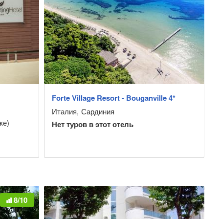
Forte Village Resort - Bouganville 4*
Италия
,
Сардиния
ке)
Нет туров в этот отель
8/10