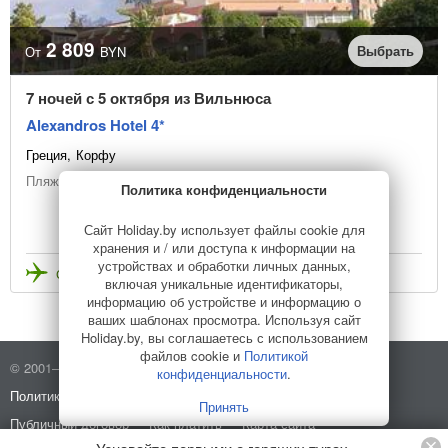
2 809
Выбрать
От
BYN
7 ночей с 5 октября из Вильнюса
Alexandros Hotel 4*
Греция
Корфу
Пляжный отдых
Политика конфиденциальности
Сайт Holiday.by использует файлы cookie для
хранения и / или доступа к информации на
устройствах и обработки личных данных,
Стоимость с перелетом
включая уникальные идентификаторы,
информацию об устройстве и информацию о
ваших шаблонах просмотра. Используя сайт
Holiday.by, вы соглашаетесь с использованием
файлов cookie и
Политикой
© 2001–2026 Holiday.by
Правила использования сайта
конфиденциальности
.
Политика конфиденциальности
О компании
Принять
Публичный договор
Как платить
Карта сайта