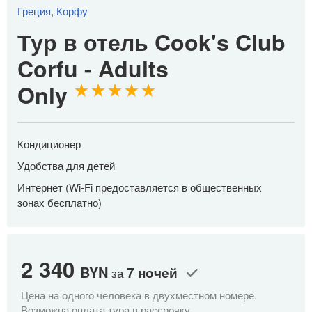
Греция
,
Корфу
Тур в отель Cook's Club
Corfu - Adults
Only
Кондиционер
Удобства для детей
Интернет (Wi-Fi предоставляется в общественных
зонах бесплатно)
2 340
2
BYN
7 ночей
за
Цена на одного человека в двухместном номере.
Це
Возможна оплата тура в рассрочку.
Во