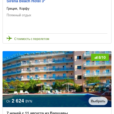
Sirena Beach Hotel 3*
Греция
Корфу
Пляжный отдых
Стоимость с перелетом
8/10
2 624
Выбрать
От
BYN
7 ночей с 11 августа из Варшавы