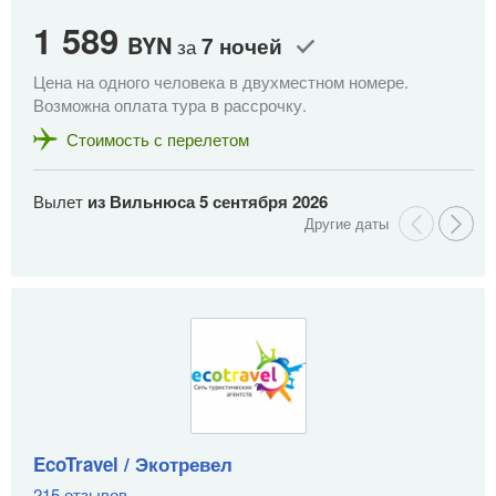
1 589
1
BYN
7 ночей
за
Цена на одного человека в двухместном номере.
Це
Возможна оплата тура в рассрочку.
Во
Стоимость с перелетом
Вылет
из Вильнюса
5 сентября 2026
В
EcoTravel / Экотревел
215 отзывов