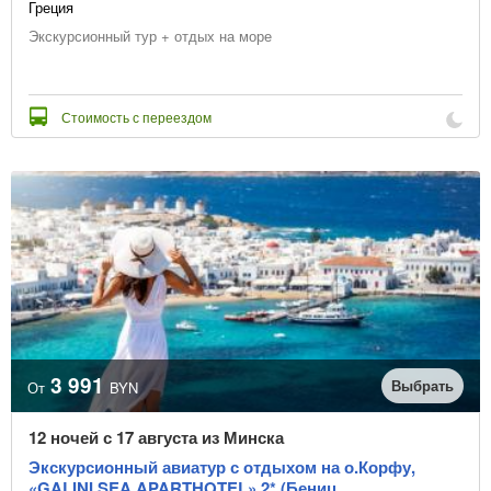
Греция
Экскурсионный тур + отдых на море
Стоимость с переездом
3 991
Выбрать
От
BYN
12 ночей с 17 августа из Минска
Экскурсионный авиатур с отдыхом на о.Корфу,
«GALINI SEA APARTHOTEL» 2* (Бениц...