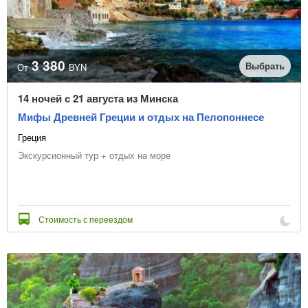
Раннее бронирование
Виза не нужна
3 380
Тип транспорта
Выбрать
От
BYN
14 ночей с 21 августа из Минска
Цена с транспортом
Мифы Древней Греции и отдых на Пелопоннесе
Греция
Без ночных переездов
Экскурсионный тур + отдых на море
Звёздность отеля
Стоимость с переездом
Тип питания