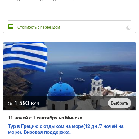
Стоимость с переездом
1 593
Выбрать
От
BYN
11 ночей с 1 сентября из Минска
Тур в Грецию с отдыхом на море(12 дн /7 ночей на
море). Визовая поддержка.