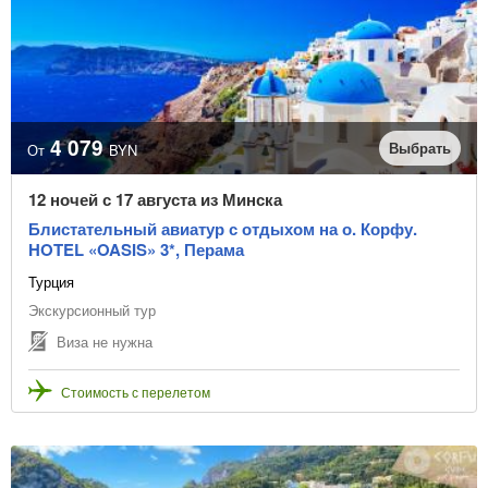
4 079
Выбрать
От
BYN
12 ночей с 17 августа из Минска
Блистательный авиатур с отдыхом на о. Корфу.
HOTEL «OASIS» 3*, Перама
Турция
Экскурсионный тур
Виза не нужна
Стоимость с перелетом