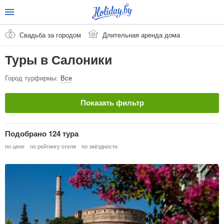
Свадьба за городом
Длительная аренда дома
Туры в Салоники
Город турфирмы:
Все
Показать фильтр
Страна
Очистить
Подобрано 124 тура
Греция
по цене
по рейтингу отеля
по звёздности
Город / Курорт
Очистить
Салоники
Тип тура