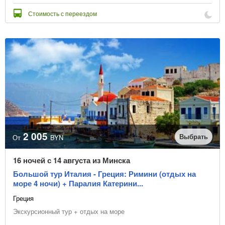
Стоимость с переездом
2 005
Выбрать
От
BYN
16 ночей с 14 августа из Минска
Большой тур Италия - Греция: Римини (отдых на
море 4 ночи) + Паралия Катерини...
Греция
Экскурсионный тур + отдых на море