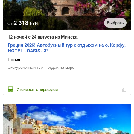
Отправление из
2 318
Выбрать
От
BYN
Даты начала туров
12 ночей с 24 августа из Минска
Греция 2026! Автобусный тур с отдыхом на о. Корфу,
HOTEL «OASIS» 3*
Греция
или выбрать месяц начала туров
Экскурсионный тур + отдых на море
Количество ночей
Стоимость с переездом
Цена, BYN
В рассрочку
Точная цена