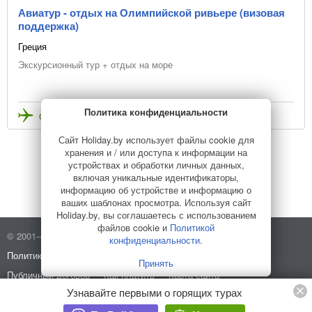
Авиатур - отдых на Олимпийской ривьере (визовая
поддержка)
Греция
Экскурсионный тур + отдых на море
Политика конфиденциальности
Стоимость с перелетом
Сайт Holiday.by использует файлы cookie для
хранения и / или доступа к информации на
устройствах и обработки личных данных,
5
Назад
включая уникальные идентификаторы,
информацию об устройстве и информацию о
ваших шаблонах просмотра. Используя сайт
Holiday.by, вы соглашаетесь с использованием
файлов cookie и
Политикой
© 2001–2026 Holiday.by
Правила использования сайта
конфиденциальности
.
Политика конфиденциальности
О компании
Принять
Публичный договор
Как платить
Карта сайта
Узнавайте первыми о горящих турах
Разработано в
HELLO WORLD
Стоковые изображения от
Depositphotos