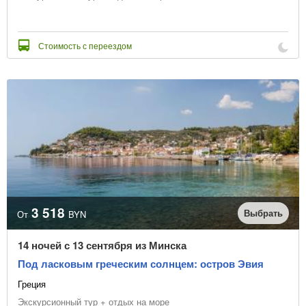
Стоимость с переездом
3 518
Выбрать
От
BYN
14 ночей с 13 сентября из Минска
Под ласковым греческим солнцем: остров Эвия
Греция
Экскурсионный тур + отдых на море