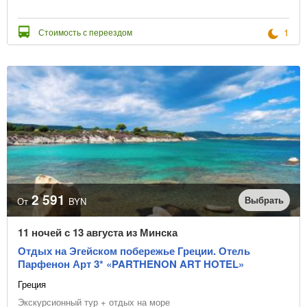
1
Стоимость с переездом
2 591
Выбрать
От
BYN
11 ночей с 13 августа из Минска
Отдых на Эгейском побережье Греции. Отель
Парфенон Арт 3* «PARTHENON ART HOTEL»
Греция
Экскурсионный тур + отдых на море