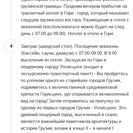
грузинской границы. Поздним вечером прибытие на
транзитный ночлег в Гори - город, который называют
сердцем грузинского востока. Размещение в отеле с
аквазоной (воспользоваться можно будет на след
день с 07.00 до 09.00). Ночлег в отеле в Гори.
4
Завтрак (шведский стол). Посещение аквазоны
(бассейн, сауна, джакузи) с 07.00-09.00. В 9.00
выселение из отеля. Экскурсия по Гори и
пещерному городу Уплисцихе (входит в
экскурсионно-транспортный пакет) - Вы пройдетесь
по улочкам одного из старейших городов Грузии,
подниметесь к величественной средневековой
крепости Горисцихе, где открывается великолепный
вид на город! Затем отправитесь на прогулку по
одному из первых городов Грузии - Уплисцихе. Это
древний пещерный город, высеченный в скале,
является важнейшим памятником архитектуры и
истории Грузии, возник в конце II – в начале I