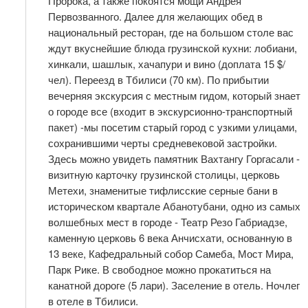
Пророка, а также покоятся мощи Андрея
Первозванного. Далее для желающих обед в
национальный ресторан, где на большом столе вас
ждут вкуснейшие блюда грузинской кухни: лобиани,
хинкали, шашлык, хачапури и вино (доплата 15 $/
чел). Переезд в Тбилиси (70 км). По прибытии
вечерняя экскурсия с местным гидом, который знает
о городе все (входит в экскурсионно-транспортный
пакет) -мы посетим старый город с узкими улицами,
сохранившими черты средневековой застройки.
Здесь можно увидеть памятник Вахтангу Горгасали -
визитную карточку грузинской столицы, церковь
Метехи, знаменитые тифлисские серные бани в
историческом квартале Абанотубани, одно из самых
волшебных мест в городе - Театр Резо Габриадзе,
каменную церковь 6 века Анчисхати, основанную в
13 веке, Кафедральный собор Самеба, Мост Мира,
Парк Рике. В свободное можно прокатиться на
канатной дороге (5 лари). Заселение в отель. Ночлег
в отеле в Тбилиси.