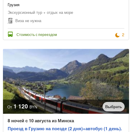
Грузия
Экскурсионный тур + отдых на море
Виза не нужна
2
Стоимость с переездом
1 120
Выбрать
От
BYN
8 ночей с 10 августа из Минска
Проезд в Грузию на поезде (2 дня)+автобус (1 день).