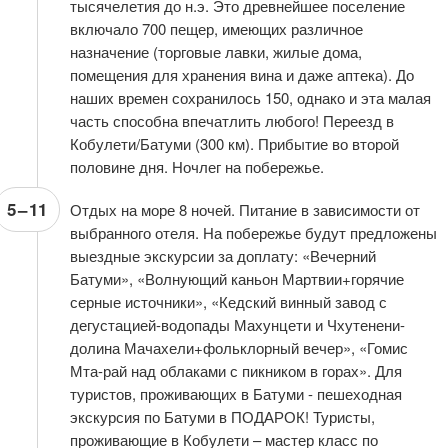
тысячелетия до н.э. Это древнейшее поселение
включало 700 пещер, имеющих различное
назначение (торговые лавки, жилые дома,
помещения для хранения вина и даже аптека). До
наших времен сохранилось 150, однако и эта малая
часть способна впечатлить любого! Переезд в
Кобулети/Батуми (300 км). Прибытие во второй
половине дня. Ночлег на побережье.
5
–
11
Отдых на море 8 ночей. Питание в зависимости от
выбранного отеля. На побережье будут предложены
выездные экскурсии за доплату: «Вечерний
Батуми», «Волнующий каньон Мартвии+горячие
серные источники», «Кедский винный завод с
дегустацией-водопады Махунцети и Чхутенени-
долина Мачахели+фольклорный вечер», «Гомис
Мта-рай над облаками с пикником в горах». Для
туристов, проживающих в Батуми - пешеходная
экскурсия по Батуми в ПОДАРОК! Туристы,
проживающие в Кобулети – мастер класс по