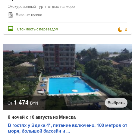
Экскурсионный тур + отдых на море
Виза не нужна
2
Стоимость с переездом
1 474
Выбрать
От
BYN
8 ночей с 10 августа из Минска
В гостях у Эдика 4*, питание включено. 100 метров от
моря, большой бассейн и ...