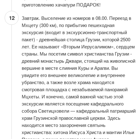
приготовлению хачапури ПОДАРОК!
12
Завтрак. Выселение из номеров в 08.00. Переезд в
Мхцету (300 км), по прибытию пешеходная
экскурсия (входит в экскурсионно-транспортный
пакет) - древнейшая столица Грузии, которой 2500
лет. Ее называют «Вторым Иерусалимом», сердцем
страны. Мы посетим символ христианства Грузии -
древний монастырь Джвари, стоящий на живописной
вершине в месте слияния Куры и Арагви. Вы
увидите его внешнее великолепие и внутреннее
убранство, а также возле храма находится
смотровая площадка с незабываемой панорамой
Мцхеты. И конечно, самой важной частью этой
экскурсии является посещение кафедрального
собора Светицховели — кафедральный патриарший
храм Грузинской православной церкви. Здесь
находится место захоронения святынь
христианства: хитона Иисуса Христа и мантии Ильи