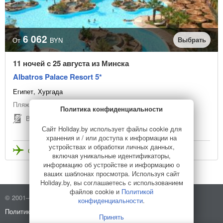
6 062
Выбрать
От
BYN
11 ночей с 25 августа из Минска
Albatros Palace Resort 5*
Египет
Хургада
Пляжный отдых
Политика конфиденциальности
Виза по прилёту
Сайт Holiday.by использует файлы cookie для
хранения и / или доступа к информации на
устройствах и обработки личных данных,
Стоимость с перелетом
включая уникальные идентификаторы,
информацию об устройстве и информацию о
ваших шаблонах просмотра. Используя сайт
Holiday.by, вы соглашаетесь с использованием
файлов cookie и
Политикой
© 2001–2026 Holiday.by
Правила использования сайта
конфиденциальности
.
Политика конфиденциальности
О компании
Принять