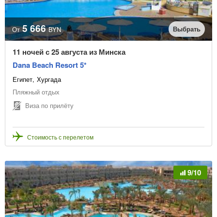
5 666
Выбрать
От
BYN
11 ночей с 25 августа из Минска
Dana Beach Resort 5*
Египет
Хургада
Пляжный отдых
Виза по прилёту
Стоимость с перелетом
9/10