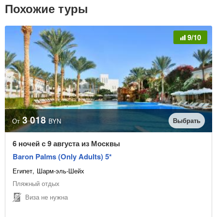
Похожие туры
9/10
3 018
Выбрать
От
BYN
6 ночей с 9 августа из Москвы
Baron Palms (Only Adults) 5*
Египет
Шарм-эль-Шейх
Пляжный отдых
Виза не нужна