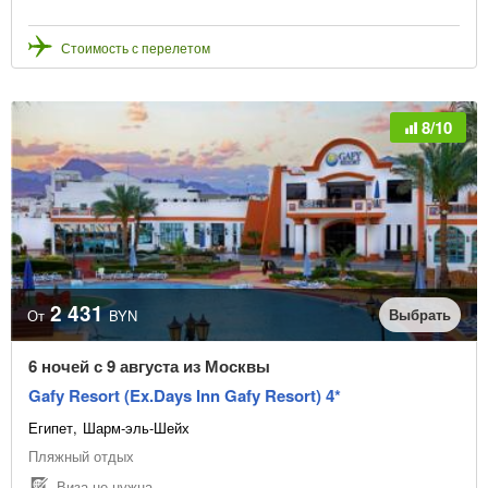
Стоимость с перелетом
8/10
2 431
Выбрать
От
BYN
6 ночей с 9 августа из Москвы
Gafy Resort (Ex.Days Inn Gafy Resort) 4*
Египет
Шарм-эль-Шейх
Пляжный отдых
Виза не нужна