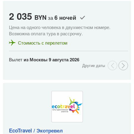
2 035
1
BYN
6 ночей
за
Цена на одного человека в двухместном номере.
Це
Возможна оплата тура в рассрочку.
Во
Стоимость с перелетом
Вылет
из Москвы
9 августа 2026
В
EcoTravel / Экотревел