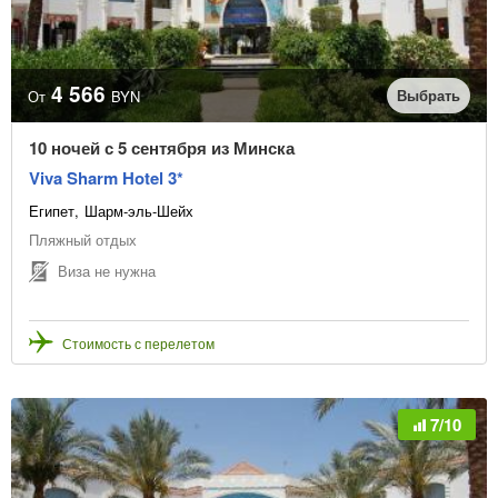
4 566
Выбрать
От
BYN
10 ночей с 5 сентября из Минска
Viva Sharm Hotel 3*
Египет
Шарм-эль-Шейх
Пляжный отдых
Виза не нужна
Стоимость с перелетом
7/10