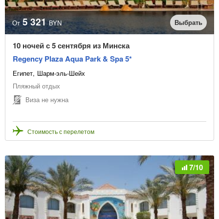
5 321
Выбрать
От
BYN
10 ночей с 5 сентября из Минска
Regency Plaza Aqua Park & Spa 5*
Египет
Шарм-эль-Шейх
Пляжный отдых
Виза не нужна
Стоимость с перелетом
7/10