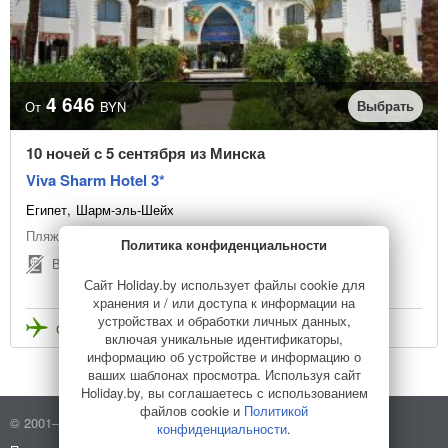
4 646
Выбрать
От
BYN
10 ночей с 5 сентября из Минска
Viva Sharm Hotel 3*
Египет
Шарм-эль-Шейх
Пляжный отдых
Политика конфиденциальности
Виза не нужна
Сайт Holiday.by использует файлы cookie для
хранения и / или доступа к информации на
устройствах и обработки личных данных,
Стоимость с перелетом
включая уникальные идентификаторы,
информацию об устройстве и информацию о
ваших шаблонах просмотра. Используя сайт
Holiday.by, вы соглашаетесь с использованием
файлов cookie и
Политикой
© 2001–2026 Holiday.by
Правила использования сайта
конфиденциальности
.