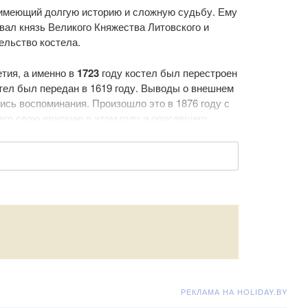
имеющий долгую историю и сложную судьбу. Ему
вал князь Великого Княжества Литовского и
ельство костела.
етия, а именно в
1723
году костел был перестроен
ел был передан в 1619 году. Выводы о внешнем
лись воспоминания. Произошло это в 1876 году с
го свою епархию в этом году и описавшего
а деревянным, с кирпичным фундаментом,
 наблюдать орган, амвон, крестильню, восемь
я 1924 года от удара молнии случился пожар,
ятых Петра и Павла началось лишь в 1935 году
у стены костела почти полностью были возведены,
ла неугодной определенным слоям общества,
ду, он был полностью разрушен. Ночью.
РЕКЛАМА НА HOLIDAY.BY