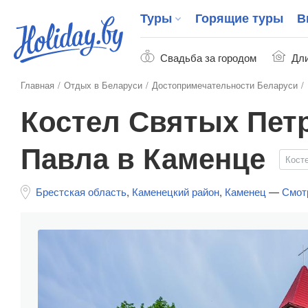
Туры
Горящие туры
В
Свадьба за городом
Дли
Главная
Отдых в Беларуси
Достопримечательности Беларуси
Костел Святых Пет
Павла в Каменце
Кост
Брестская область
,
Каменецкий район
,
Каменец
—
Смотр