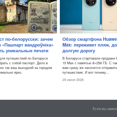
ест по-белорусски: зачем
Обзор смартфона Huawei
 «Пашпарт вандроўніка»
Max: переживет пляж, д
ать уникальные печати
долгую дорогу
для путешествий по Беларуси
В Беларуси стартовали продажи 
брать с собой паспорт. Дело в
15 Max с памятью 8+256 ГБ. С та
нно так ваш выходной за городом
вам сразу же захочется отправит
имально ярко.
путешествие. И вот почему...
29 июня 2026
Если вы замети