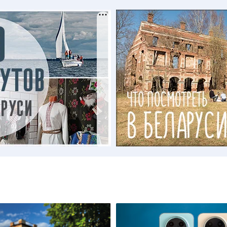
щение костела
верующих началось лишь в 1992 году. Происход
илевского. Проект костела разрабатывался в Барановичах, част
ена на родину.
 Беларуси – особое достояние страны. Обязательно побывайте 
вуйте всю мощь исторических событий, коснувшихся когда-то эт
новления: 25 августа 2014