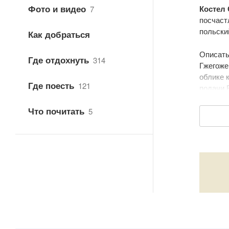
Фото и видео
Костел 
7
посчаст
польски
Как добраться
Описать
Где отдохнуть
314
Гжегоже
облике 
Где поесть
121
подачи 
костел.
Что почитать
прямоуг
5
алтарей
В таком
спасти 
Воссозд
по наст
только 
костел 
Бульдо