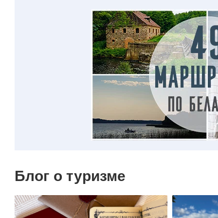
Возвра
Яна Вас
возвращ
Костелы
почувст
Дата об
Блог о туризме