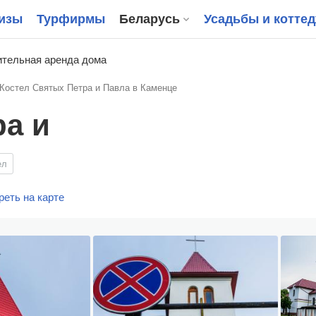
изы
Турфирмы
Беларусь
Усадьбы и котте
тельная аренда дома
Костел Святых Петра и Павла в Каменце
ра и
ел
еть на карте