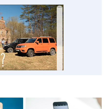
ило это в судебном порядке усилиями ксендза
ь вещей, когда-то принадлежавших костелу,
в Каменецком костеле, постойте на этом месте,
ого католического прихода.