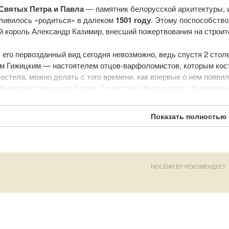
Святых Петра и Павла
— памятник белорусской архитектуры, 
ливилось «родиться» в далеком
1501 году
. Этому поспособство
й король Александр Казимир, внесший пожертвования на строит
 его первозданный вид сегодня невозможно, ведь спустя 2 стол
м Гижицким — настоятелем отцов-варфоломистов, которым кост
костела, можно делать с того времени, как впервые о нем появи
Виленского епископа Адама Станислава Красицкого, объезжавше
 Из описания мы понимаем, что памятник архитектуры был тогд
ольной формы с двумя фасадными башнями. Внутри можно было
Показать полностью
, красиво расписанные стены с живописными иконами.
 виде костел просуществовал 2 столетия. В ночь с 23 на 24 июн
удалось немногое.
HOLIDAY.BY РЕКОМЕНДУЕТ
ание одного из красивейших костелов Белоруссии – костела Св
оянию вновь назначенного ксендза Игнатия Воробья. К 1939 год
история распорядилась по-другому. Религиозная идеология ста
был частично разобран. Еще спустя некоторое время, в 1961 го
зерами.