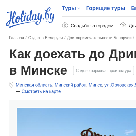
Туры
Горящие туры
В
Свадьба за городом
Дли
Главная
Отдых в Беларуси
Достопримечательности Беларуси
Как доехать до Др
в Минске
Садово-парковая архитектура
Минская область
,
Минский район
,
Минск
,
ул.Орловская,
—
Смотреть на карте