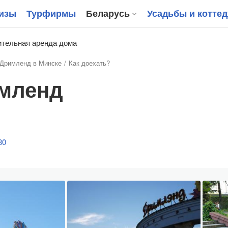
изы
Турфирмы
Беларусь
Усадьбы и котте
тельная аренда дома
Дримленд в Минске
Как доехать?
имленд
80