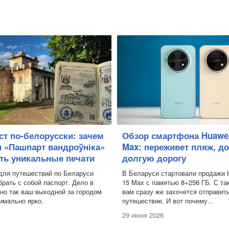
ест по-белорусски: зачем
Обзор смартфона Huawei
 «Пашпарт вандроўніка»
Max: переживет пляж, д
ать уникальные печати
долгую дорогу
для путешествий по Беларуси
В Беларуси стартовали продажи 
брать с собой паспорт. Дело в
15 Max с памятью 8+256 ГБ. С та
нно так ваш выходной за городом
вам сразу же захочется отправит
имально ярко.
путешествие. И вот почему...
29 июня 2026