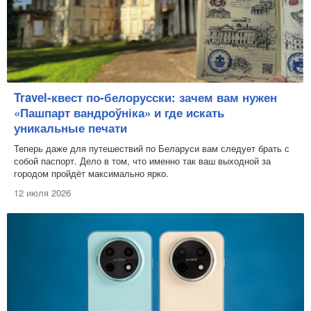
Свято-Успенский монастырь в Жировичах –
неоспоримый оплот православия на белорусских
землях.
Непрекращающимся потоком организуются
паломнические туры в Жировичи. Поездка в Жировичи
включена и во многие познавательные маршруты, например,
Travel-квест по-белорусски: зачем вам нужен
туристический маршрут «Минск-Слоним-Жировичи».
«Пашпарт вандроўніка» и где искать
уникальные печати
Дата обновления: 1 апреля 2011
Теперь даже для путешествий по Беларуси вам следует брать с
собой паспорт. Дело в том, что именно так ваш выходной за
городом пройдёт максимально ярко.
12 июля 2026