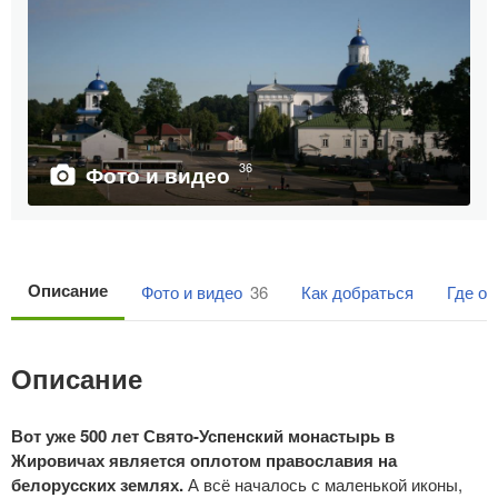
36
Фото и видео
Описание
Фото и видео
36
Как добраться
Где о
Описание
Вот уже 500 лет Свято-Успенский монастырь в
Жировичах является оплотом православия на
белорусских землях.
А всё началось с маленькой иконы,