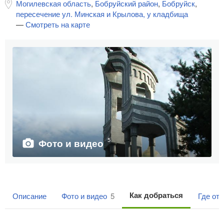
Могилевская область
,
Бобруйский район
,
Бобруйск
,
пересечение ул. Минская и Крылова, у кладбища
—
Смотреть на карте
5
Фото и видео
Как добраться
Описание
Фото и видео
5
Где от