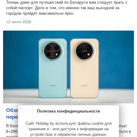
Теперь даже для путешествий по Беларуси вам следует брать с
собой паспорт. Дело в том, что именно так ваш выходной за
городом пройдёт максимально ярко.
12 июля 2026
Обзор смартфона Huawei nova 15 Max:
Политика конфиденциальности
переживет пляж, дождь и долгую дорогу
Сайт Holiday.by использует файлы cookie для
В Беларуси стартовали продажи Huawei nova 15 Max с памятью
хранения и / или доступа к информации на
8+256 ГБ. С такой техникой вам сразу же захочется отправиться в
устройствах и обработки личных данных,
путешествие. И вот почему...