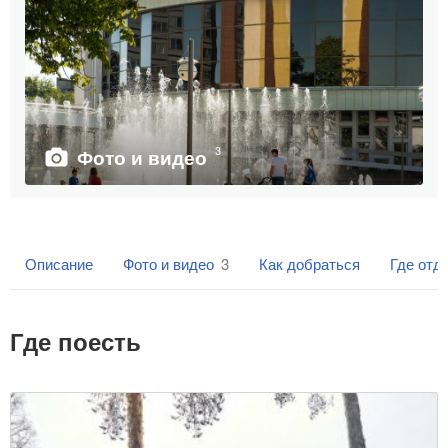
3
Фото и видео
Описание
Фото и видео
3
Как добраться
Где отд
Где поесть