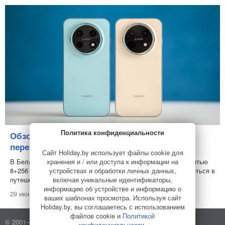
Политика конфиденциальности
Обзор смартфона Huawei nova 15 Max:
переживет пляж, дождь и долгую дорогу
Сайт Holiday.by использует файлы cookie для
хранения и / или доступа к информации на
В Беларуси стартовали продажи Huawei nova 15 Max с памятью
устройствах и обработки личных данных,
8+256 ГБ. С такой техникой вам сразу же захочется отправиться в
включая уникальные идентификаторы,
путешествие. И вот почему...
информацию об устройстве и информацию о
29 июня 2026
ваших шаблонах просмотра. Используя сайт
Holiday.by, вы соглашаетесь с использованием
файлов cookie и
Политикой
© 2001–2026 Holiday.by
Правила использования сайта
конфиденциальности
.