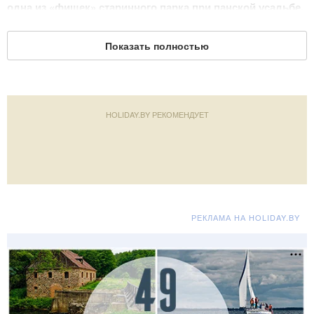
одна из «фишек» старинного парка при панской усадьбе.
Он выполнял только одну практическую функцию: не давал
Показать полностью
животным попасть на небольшой остров, где была
выстроена четырехэтажная башня (конец XIX века).
Сегодня эта одна из наиболее известных
достопримечательностей в деревне Ворняны. На острове
HOLIDAY.BY РЕКОМЕНДУЕТ
обустроена зона отдыха со столиками и беседками. Мостик
характеризуется подвижным строением, но в последнее
время всегда немного приподнят.
Еще одной важной достопримечательностью является
местный костел Святого Юрия. Этот храм был возведен во
РЕКЛАМА НА HOLIDAY.BY
второй половине XVIII века.
Также туристам будет интересно погулять по центральной
части местечка. Именно в Ворнянах хорошо сохранился
исторический городской ансамбль. С одной стороны
представлен костел с симметрично расположенными по