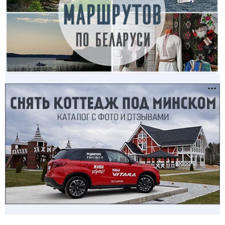
бокам домами аптекаря и ксендза, с другой – парк, вдоль
которого были выстроены одинаковые домики для прислуги,
соединенные арками.
Кроме интересной архитектурной застройки центральной
площади, деревня Ворняны славилась своим дворцово-
парковым ансамблем. Оно, как и все местечко,
принадлежало древнему шляхетскому роду Абрамовичей. К
сожалению, на сегодняшний день поместье не сохранилось:
от него остались лишь сторожевая башня на острове,
разводной мостик и водяная мельница. Остальные строения
были разрушены во время Первой Мировой Войны.
Дата обновления: 12 января 2018