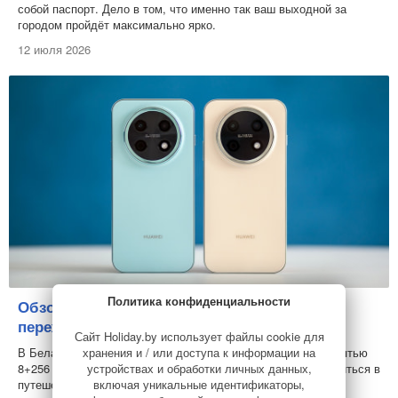
собой паспорт. Дело в том, что именно так ваш выходной за
городом пройдёт максимально ярко.
12 июля 2026
Политика конфиденциальности
Обзор смартфона Huawei nova 15 Max:
переживет пляж, дождь и долгую дорогу
Сайт Holiday.by использует файлы cookie для
хранения и / или доступа к информации на
В Беларуси стартовали продажи Huawei nova 15 Max с памятью
устройствах и обработки личных данных,
8+256 ГБ. С такой техникой вам сразу же захочется отправиться в
включая уникальные идентификаторы,
путешествие. И вот почему...