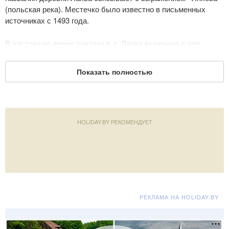
(польская река). Местечко было известно в письменных
источниках с 1493 года.
В настоящее время поездка в д. Лахва включена в ряд
туристических программ, нацеленных не только на обычный
отдых в Беларуси, но и таких как «Экотуризм в Беларуси»,
Показать полностью
«Отдых выходного дня в Беларуси» (или «Отдых в Беларуси
на выходные»), «Активный отдых в Белоруссии», «Детский
отдых в Белоруссии» и во многие другие программы,
предполагающие туризм и отдых в Беларуси.
HOLIDAY.BY РЕКОМЕНДУЕТ
Дата обновления: 1 апреля 2011
РЕКЛАМА НА HOLIDAY.BY