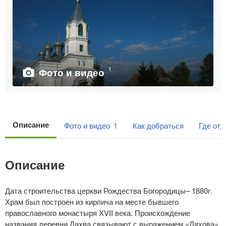
1
Фото и видео
Описание
Фото и видео
1
Как добраться
Где от
Описание
Дата строительства церкви Рождества Богородицы– 1880г.
Храм был построен из кирпича на месте бывшего
православного монастыря XVII века. Происхождение
названия деревни Лахва связывают с выражением «Ляхова»