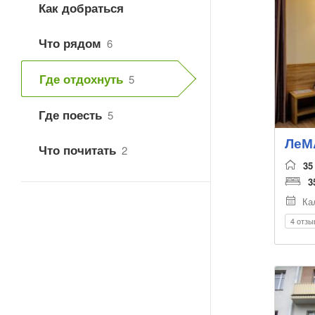
Как добраться
Что рядом
6
Где отдохнуть
5
Где поесть
5
ЛеМ
Что почитать
2
35
3
Ка
4 отзы