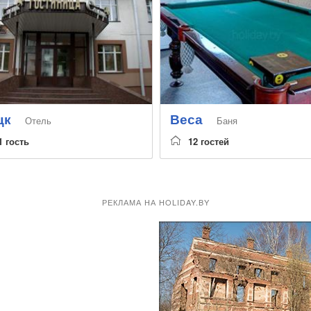
цк
Веса
Отель
Баня
1 гость
12 гостей
РЕКЛАМА НА HOLIDAY.BY