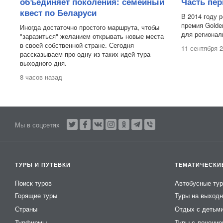
объединяет поколения: семейный
Часть пер
квест по Беларуси
В 2014 году 
премия Golde
Иногда достаточно простого маршрута, чтобы
для регионал
"заразиться" желанием открывать новые места
в своей собственной стране. Сегодня
11 сентября 
рассказываем про одну из таких идей тура
выходного дня.
8 часов назад
Мы в соцсетях
ТУРЫ И ПУТЁВКИ
ТЕМАТИЧЕСКИ
Поиск туров
Автобусные ту
Горящие туры
Туры на выход
Страны
Отдых с детьм
Турфирмы
Туры с лечени