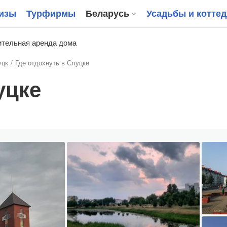
изы
Турфирмы
Беларусь
Усадьбы и котте
тельная аренда дома
уцк
Где отдохнуть в Слуцке
уцке