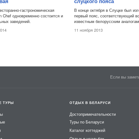
вая
слуцкого пояса
ресторанно-гастрономическая
В конце октября в Слуцке был из
n Chef одновременно состоится и
первый пояс, соответствующий в
ьных заведений.
известным белорусским аналогам
2014
11 ноября 2013
Если вы замети
Е ТУРЫ
ОТДЫХ В БЕЛАРУСИ
ры
Достопримечательности
ные
Туры по Беларуси
и
Каталог коттеджей
ем
Отдых в усадьбах