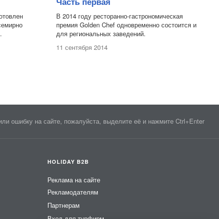
Часть первая
готовлен
В 2014 году ресторанно-гастрономическая
семирно
премия Golden Chef одновременно состоится и
.
для региональных заведений.
11 сентября 2014
ли ошибку на сайте, пожалуйста, выделите её и нажмите Ctrl+Enter
HOLIDAY B2B
Реклама на сайте
Рекламодателям
Партнерам
Вход для турфирм