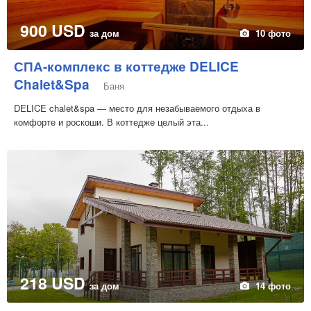
900 USD
за дом
10 фото
СПА-комплекс в коттедже DELICE
Chalet&Spa
Баня
DELICE chalet&spa — место для незабываемого отдыха в
комфорте и роскоши. В коттедже целый эта...
218 USD
за дом
14 фото