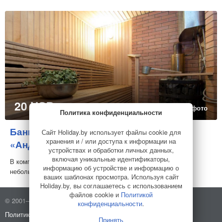
20 USD
в сутки
7 фото
Политика конфиденциальности
Банный комплекс в коттедже
Сайт Holiday.by использует файлы cookie для
хранения и / или доступа к информации на
«Андреевский»
Баня
устройствах и обработки личных данных,
включая уникальные идентификаторы,
В комплекс входит русская баня на дровах (топят хозяева),
информацию об устройстве и информацию о
небольшой бассейн, русский бильярд 9 фу...
ваших шаблонах просмотра. Используя сайт
Holiday.by, вы соглашаетесь с использованием
файлов cookie и
Политикой
© 2001–2026 Holiday.by
Правила использования сайта
конфиденциальности
.
Политика конфиденциальности
О компании
Принять