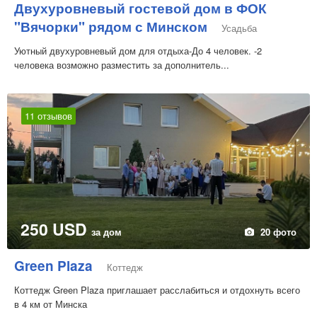
Двухуровневый гостевой дом в ФОК
"Вячорки" рядом с Минском
Усадьба
Уютный двухуровневый дом для отдыха-До 4 человек. -2
человека возможно разместить за дополнитель...
11 отзывов
250 USD
за дом
20 фото
Green Plaza
Коттедж
Коттедж Green Plaza приглашает расслабиться и отдохнуть всего
в 4 км от Минска