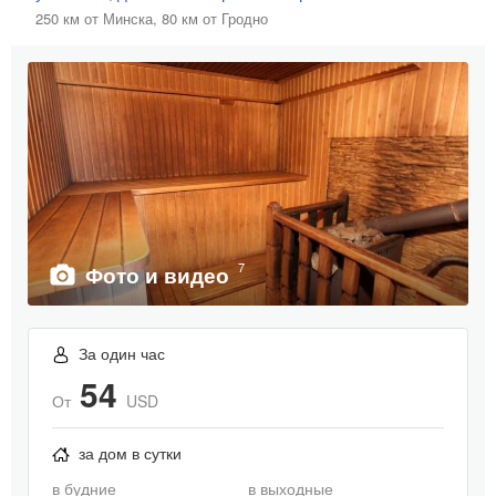
250 км от Минска,
80 км от Гродно
7
Фото и видео
За один час
54
От
USD
за дом в сутки
в будние
в выходные