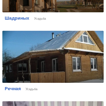
Шадриных
Усадьба
Речная
Усадьба