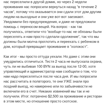
нас переселили в другой домик, но через 2 недели
проживания нас попросили вернуться назад “в течение 2
часов“, потому что оказывается они сдали этот дом другим
людям на выходные и они уже вот-вот заезжают.
Уведомили без предупреждения, и даже не предложили
помощь с переносом вещей. На вопрос - как так
получилось, ответили что “вообще-то нас не обязаны были
переселять и нам просто сделали одолжение”, так что мы
должны были молча проглотить и переехать с ребенком в
дом, который превращает проживание в “холокост”.
Как итог - мы просто оттуда уехали. Но даже с этим они
умудрились отличиться. Тестя 2 часа не выпускала охрана,
чуть ли не выбивая 100 BYN за выезд после 12-00, хотя
управляющий и администратор нам сообщили о том, что
нам надо переселяться после часа дня. И мы попросили
нас рассчитать в полвторого, те они УЖЕ знали про
поздний выезд, но намеренно или по забывчивости не
включили его в счет. Никаких извинений мы так и не
получили. Итог: потрачено $2,500 за проживание и ресторан
в этом месте, но отношение просто скотское.