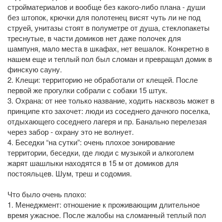
стройматериалов и вообще без какого-либо плана - души
без штопок, крючки для полотенец висят чуть ли не под
струей, унитазы стоят в полуметре от душа, стеклопакеты
треснутые, в части домиков нет даже полочек для
шампуня, мало места в шкафах, нет вешалок. Конкретно в
нашем еще и теплый пол был сломан и превращал домик в
финскую сауну.
2. Клещи: территорию не обработали от клещей. После
первой же прогулки собрали с собаки 15 штук.
3. Охрана: от нее только название, ходить насквозь может в
принципе кто захочет: люди из соседнего дачного поселка,
отдыхающего соседнего лагеря и пр. Банально перелезая
через забор - охрану это не волнует.
4. Беседки “на сутки”: очень плохое зонирование
территории, беседки, где люди с музыкой и алкоголем
жарят шашлыки находятся в 15 м от домиков для
постояльцев. Шум, треш и содомия.
Что было очень плохо:
1. Менеджмент: отношение к проживающим длительное
время ужасное. После жалобы на сломанный теплый пол