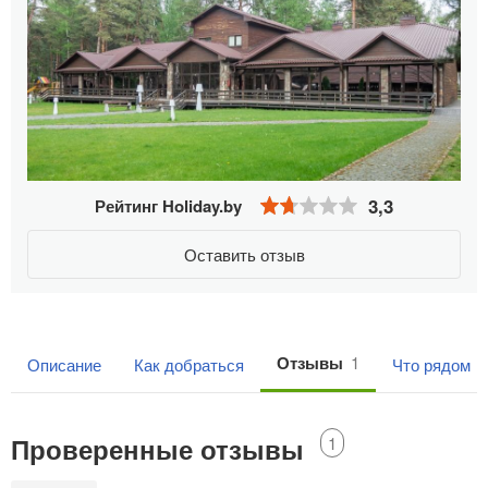
3,3
Рейтинг Holiday.by
Оставить отзыв
Отзывы
1
Описание
Как добраться
Что рядом
9
Проверенные отзывы
1