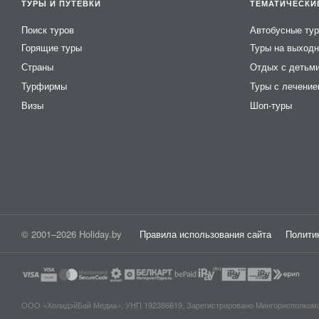
ТУРЫ И ПУТЁВКИ
ТЕМАТИЧЕСКИ
Поиск туров
Автобусные ту
Горящие туры
Туры на выход
Страны
Отдых с детьм
Турфирмы
Туры с лечени
Визы
Шоп-туры
© 2001–2026 Holiday.by
Правила использования сайта
Полити
ООО «ХолидэйБай Медиа», УНП 192386619, Зарегистрировано Мингорисполкомом 0