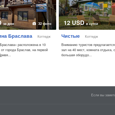
D
12 USD
за дом
32 фото
в сутки
на Браслава
Чистые
Коттедж
Коттедж
Браслава» расположена в 10
Вниманию туристов предлагается
 от города Браслав, на первой
зал на 40 мест, комната отдыха, 
ривя...
большая оборудо...
Если вы замети