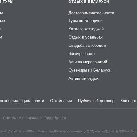
Е ТУРЫ
ОТДЫХ В БЕЛАРУСИ
ры
Достопримечательности
ные
Туры по Беларуси
и
Каталог коттеджей
ем
Отдых в усадьбах
Свадьба за городом
Экскурсоводы
Афиша мероприятий
Сувениры из Беларуси
Активный отдых
ка конфиденциальности
О компании
Публичный договор
Как плат
Стоковые изображения от
Depositphotos
1.12.2014, 220089, г.Минск, ул.Железнодорожная, д.27В, ком.223, Пн-Пт 9:00—18:0