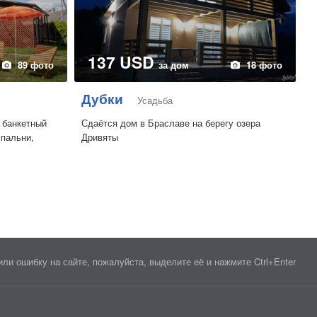
137 USD
89 фото
за дом
18 фото
Дубки
Усадьба
 банкетный
Сдаётся дом в Браславе на берегу озера
спальни,
Дривяты
ли ошибку на сайте, пожалуйста, выделите её и нажмите Ctrl+Enter