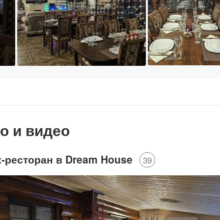
о и видео
к-ресторан в Dream House
39