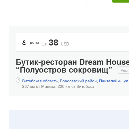
38
цена
От
USD
Бутик-ресторан Dream House
“Полуостров сокровищ”
Рест
Витебская область
,
Браславский район
,
Пантелейки
,
ул
237 км от Минска,
220 км от Витебска