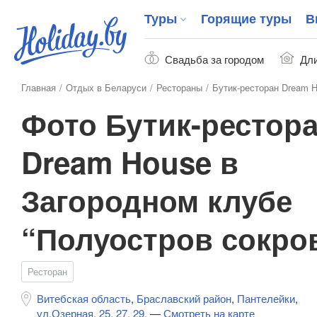
Туры
Горящие туры
В
Свадьба за городом
Дли
Главная
Отдых в Беларуси
Рестораны
Бутик-ресторан Dream H
Фото Бутик-рестор
Dream House в
Загородном клубе
“Полуостров сокро
Ресторан
Витебская область
,
Браславский район
,
Пантелейки
,
ул.Озерная, 25, 27, 29.
—
Смотреть на карте