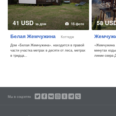
41 USD
58 US
за дом
15 фото
Белая Жемчужина
Жемчужи
Коттедж
Дом «Белая Жемчужина». находится в правой
«Жемчужина 
части участка метрах в десяти от леса, метрах
минутах езды
в тридца...
линии озера Д
Мы в соцсетях