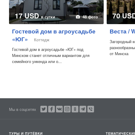
17 USD
70 US
в сутки
48 фото
Гостевой дом в агроусадьбе
Веста / 
«ЮГ»
Коттедж
Загородный к
разнообразны
Гостевой дом в агроусадьбе «ЮГ» под
от Минска
Минском станет отличным вариантом для
семейного уикенда или о...
Мы в соцсетях
ТУРЫ И ПУТЁВКИ
ТЕМАТИЧЕСКИ