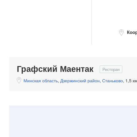
Коор
Графский Маентак
Ресторан
Минская область
,
Дзержинский район
,
Станьково
,
1,5 к