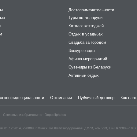
ры
Достопримечательности
ные
Туры по Беларуси
и
Каталог коттеджей
ем
Отдых в усадьбах
Свадьба за городом
Экскурсоводы
Афиша мероприятий
Сувениры из Беларуси
Активный отдых
ка конфиденциальности
О компании
Публичный договор
Как плат
Стоковые изображения от
Depositphotos
1.12.2014, 220089, г.Минск, ул.Железнодорожная, д.27В, ком.223, Пн-Пт 9:00—18:0