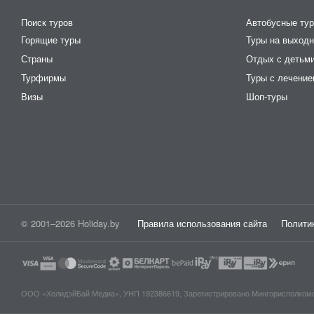
Поиск туров
Автобусные ту
Горящие туры
Туры на выход
Страны
Отдых с детьм
Турфирмы
Туры с лечени
Визы
Шоп-туры
© 2001–2026 Holiday.by
Правила использования сайта
Полити
ООО «ХолидэйБай Медиа», УНП 192386619, Зарегистрировано Мингорисполкомом 0