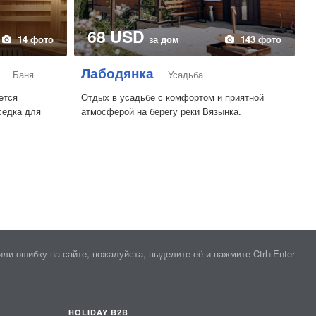
68 USD
14 фото
за дом
143 фото
Лабодянка
Баня
Усадьба
ется
Отдых в усадьбе с комфортом и приятной
седка для
атмосферой на берегу реки Вязынка.
ли ошибку на сайте, пожалуйста, выделите её и нажмите Ctrl+Enter
HOLIDAY B2B