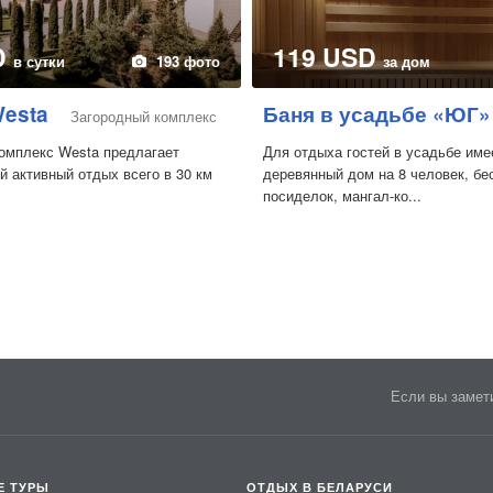
D
119 USD
в сутки
193 фото
за дом
Westa
Баня в усадьбе «ЮГ»
Загородный комплекс
омплекс Westa предлагает
Для отдыха гостей в усадьбе име
й активный отдых всего в 30 км
деревянный дом на 8 человек, бе
посиделок, мангал-ко...
Если вы замети
Е ТУРЫ
ОТДЫХ В БЕЛАРУСИ