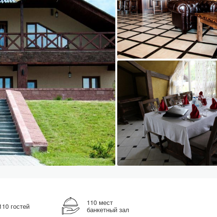
110 мест
110 гостей
банкетный зал