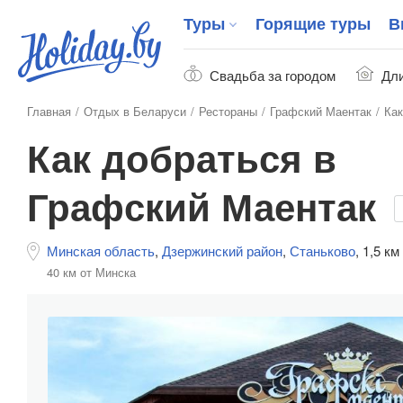
Туры
Горящие туры
В
Свадьба за городом
Дли
Главная
Отдых в Беларуси
Рестораны
Графский Маентак
Как
Как добраться в
Графский Маентак
Минская область
,
Дзержинский район
,
Станьково
,
1,5 км
40 км от Минска