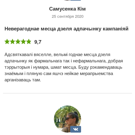
Самусенка Кім
25 сентября 2020
Неверагоднае месца дзеля адпачынку кампаніяй
9,7
Адсвяткавалі вяселле, вельмі годнае месца дзеля
адпачынку як фармальнага так і нефармальнага, добрая
тэррыторыя і нумара, шмат месца. Буду рэкамендаваць
знаёмым і пляную сам яшчэ нейкае мерапрыемства
арганізаваць там.