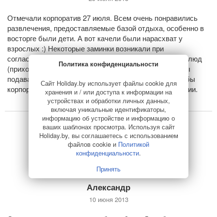
Отмечали корпоратив 27 июля. Всем очень понравились
развлечения, предоставляемые базой отдыха, особенно в
восторге были дети. А вот качели были нарасхват у
взрослых :) Некоторые заминки возникали при
согласовании меню и относительно времени подачи блюд
Политика конфиденциальности
(приходилось каждый раз подходить и просить, чтобы
подавали), а так хозяева старались сделать всё, чтобы
Сайт Holiday.by использует файлы cookie для
корпоратив оставил после себя положительные эмоции.
хранения и / или доступа к информации на
устройствах и обработки личных данных,
включая уникальные идентификаторы,
информацию об устройстве и информацию о
ваших шаблонах просмотра. Используя сайт
Holiday.by, вы соглашаетесь с использованием
файлов cookie и
Политикой
конфиденциальности
.
Принять
Александр
10 июня 2013