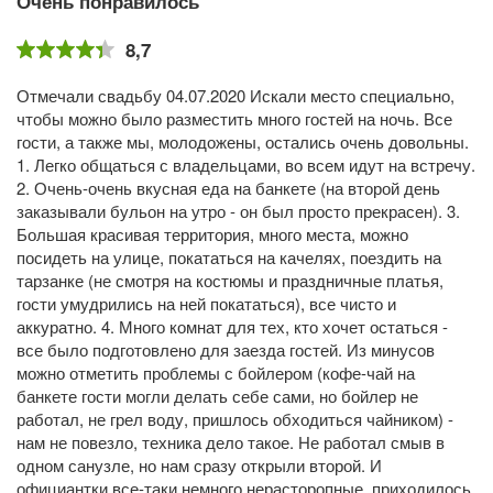
Очень понравилось
8,7
Отмечали свадьбу 04.07.2020 Искали место специально,
чтобы можно было разместить много гостей на ночь. Все
гости, а также мы, молодожены, остались очень довольны.
1. Легко общаться с владельцами, во всем идут на встречу.
2. Очень-очень вкусная еда на банкете (на второй день
заказывали бульон на утро - он был просто прекрасен). 3.
Большая красивая территория, много места, можно
посидеть на улице, покататься на качелях, поездить на
тарзанке (не смотря на костюмы и праздничные платья,
гости умудрились на ней покататься), все чисто и
аккуратно. 4. Много комнат для тех, кто хочет остаться -
все было подготовлено для заезда гостей. Из минусов
можно отметить проблемы с бойлером (кофе-чай на
банкете гости могли делать себе сами, но бойлер не
работал, не грел воду, пришлось обходиться чайником) -
нам не повезло, техника дело такое. Не работал смыв в
одном санузле, но нам сразу открыли второй. И
официантки все-таки немного нерасторопные, приходилось