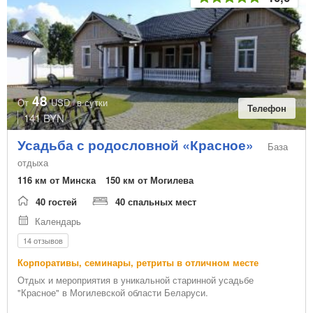
48
От
USD
в сутки
Телефон
141 BYN
Усадьба с родословной «Красное»
База
отдыха
116 км от Минска
150 км от Могилева
40 гостей
40 спальных мест
Календарь
14 отзывов
Корпоративы, семинары, ретриты в отличном месте
Отдых и мероприятия в уникальной старинной усадьбе
"Красное" в Могилевской области Беларуси.