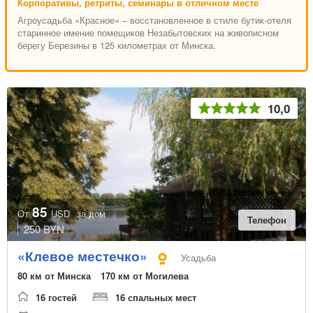
Корпоративы, ретриты, семинары в отличном месте
Пансионат
Цена на человека, USD
Агроусадьба «Красное» – восстановленное в стиле бутик-отеля
старинное имение помещиков Незабытовских на живописном
берегу Березины в 125 километрах от Минска.
Количество гостей
10,0
Количество спальных мест
Мест в банкетном зале
85
От
USD
за дом
Телефон
250 BYN
Область или город
Очистить
«Клевое местечко»
Усадьба
Могилевская область
80 км от Минска
170 км от Могилева
Район
Очистить
16 гостей
16 спальных мест