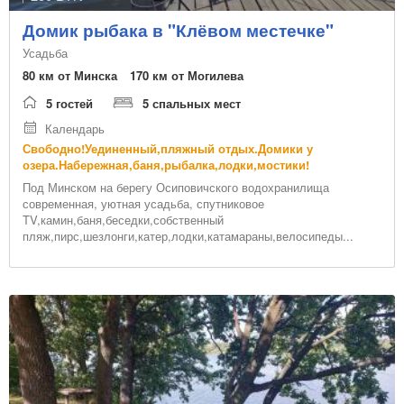
Домик рыбака в "Клёвом местечке"
Усадьба
80 км от Минска
170 км от Могилева
5 гостей
5 спальных мест
Календарь
Свободно!Уединенный,пляжный отдых.Домики у
озера.Набережная,баня,рыбалка,лодки,мостики!
Под Минском на берегу Осиповичского водохранилища
современная, уютная усадьба, спутниковое
TV,камин,баня,беседки,собственный
пляж,пирс,шезлонги,катер,лодки,катамараны,велосипеды...