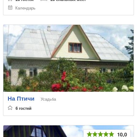
Календарь
На Птичи
Усадьба
6 гостей
10,0