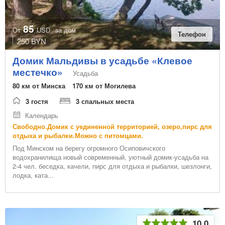
85
От
USD
за дом
Телефон
250 BYN
Домик Мальдивы в усадьбе «Клевое
местечко»
Усадьба
80 км от Минска
170 км от Могилева
3 гостя
3 спальных места
Календарь
Свободно.Домик с уединенной территорией, озеро,пирс для
отдыха и рыбалки.Можно с питомцами.
Под Минском на берегу огромного Осиповичского
водохранилища новый современный, уютный домик-усадьба на
2-4 чел. беседка, качели, пирс для отдыха и рыбалки, шезлонги,
лодка, ката...
10,0