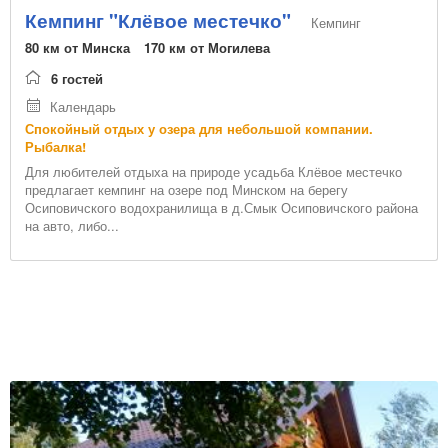
сбор грибов и ягод
мангал/барбекю
Кемпинг "Клёвое местечко"
Кемпинг
трансфер
парковка
80 км от Минска
170 км от Могилева
экскурсии
беседка
6 гостей
велосипеды
Wi-Fi
Календарь
конференц-зал
TV
Раскрыть весь список
Спокойный отдых у озера для небольшой компании.
охота
Рыбалка!
мангал
Популярные направления
волейбольная площадка
Для любителей отдыха на природе усадьба Клёвое местечко
баня
предлагает кемпинг на озере под Минском на берегу
лечение и оздоровление
Осиповичского водохранилища в д.Смык Осиповичского района
озеро
катание на лошадях
на авто, либо...
детская площадка
Название
футбольное поле
русская баня
массаж
интернет
мастер-классы
спортивная площадка
Очистить фильтр
тент/шатер
камин
палаточный городок
качели
Спецпроекты
прокат моторной лодки
велосипеды
стрельба
бильярд
Свадьба за городом