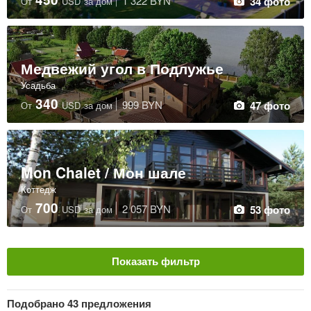
1 322 BYN
34 фото
От
USD
за дом
Медвежий угол в Подлужье
Усадьба
340
999 BYN
47 фото
От
USD
за дом
Mon Chalet / Мон шале
Коттедж
700
2 057 BYN
53 фото
От
USD
за дом
Показать фильтр
Тип размещения
Подобрано
43 предложения