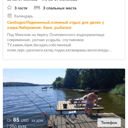
3 гостя
3 спальных места
Календарь
Свободно!Уединенный,пляжный отдых для двоих у
озера.Набережная, баня, рыбалка!
Под Минском на берегу Осиповичского водохранилища
современная, уютная усадьба, спутниковое
TV,камин,баня,беседки,собственный
пляж,пирс,шезлонги,катер,лодки,катамараны,велосипеды...
85
От
USD
за дом
Телефон
250 BYN