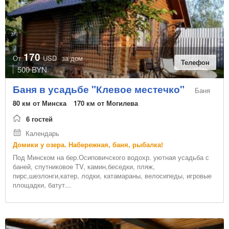
пейнтбол
настольный теннис
апитерапия(лечение пчелами)
Длительная аренда
пруд
европейская и белорусская кухня
Аренда беседки
речка
170
От
USD
за дом
Телефон
бадминтон
500 BYN
лодка
Баня в усадьбе "Клевое местечко"
Баня
караоке
80 км от Минска
170 км от Могилева
сад
6 гостей
кострище
Календарь
национальная кухня
Домики у озера. Набережная, баня, рыбалка!
собственный пляж
Под Минском на бер.Осиповичского водохр. уютная усадьба с
закрытый бассейн
баней, спутниковое TV, камин,беседки, пляж,
пирс,шезлонги,катер, лодки, катамараны, велосипеды, игровые
рыболовные снасти
площадки, батут...
водохранилище
спутниковое
купель