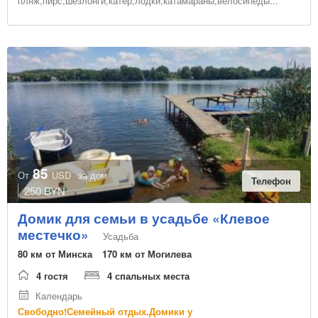
пляж,пирс,шезлонги,катер,лодки,катамараны,велосипеды...
сплав
ароматерапия
гидромассаж
сеновал
спортивное ориентирование
катание на парусной яхте
водные лыжи
марафоны
боулинг
85
От
USD
за дом
Телефон
250 BYN
Домик для семьи в усадьбе «Клевое
местечко»
Усадьба
80 км от Минска
170 км от Могилева
4 гостя
4 спальных места
Календарь
Свободно!Семейный отдых.Домики у