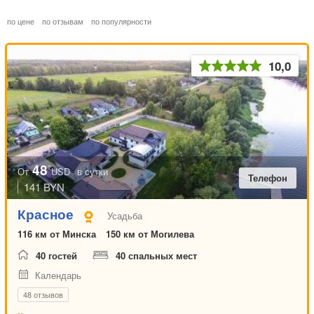
Усадьба
по цене
по отзывам
по популярности
Коттедж
Загородный комплекс
База отдыха
10,0
Санаторий
Ресторан
Беседка
Отель
Баня
48
От
USD
в сутки
Телефон
Кемпинг
141 BYN
Кафе
Красное
Усадьба
Аквапарк
Раскрыть весь список
116 км от Минска
150 км от Могилева
Летний лагерь
Дата начала отдыха
40 гостей
40 спальных мест
Апартаменты
Календарь
Хостел
48 отзывов
Мотель
или выбрать месяц начала отдыха