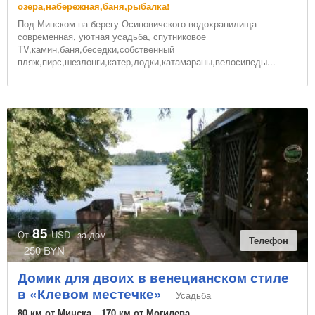
озера,набережная,баня,рыбалка!
Под Минском на берегу Осиповичского водохранилища
современная, уютная усадьба, спутниковое
TV,камин,баня,беседки,собственный
пляж,пирс,шезлонги,катер,лодки,катамараны,велосипеды...
85
От
USD
за дом
Телефон
250 BYN
Домик для двоих в венецианском стиле
в «Клевом местечке»
Усадьба
80 км от Минска
170 км от Могилева