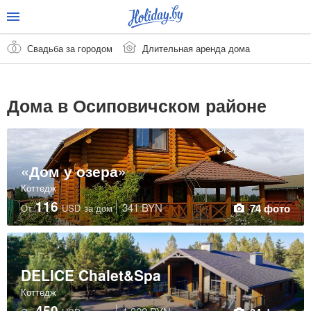
Свадьба за городом
Длительная аренда дома
Дома в Осиповичском районе
«Дом у озера»
Коттедж
116
341 BYN
74 фото
От
USD
за дом
DELICE Chalet&Spa
Коттедж
450