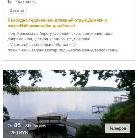
Осиповичский район
Календарь
2 отзыва
Город
Свободно.Уединенный,пляжный отдых.Домики у
озера.Набережная.Баня,рыбалка!
Под Минском на берегу Осиповичского водохранилища
Расстояние от Минска
современная, уютная усадьба, спутниковое
TV,камин,баня,беседки,собственный
пляж,пирс,шезлонги,катер,лодки,катамараны,велосипеды...
Развлечение и услуги
семейный отдых
проведение мероприятий
организация питания
отдых у воды
банкетный зал
рыбалка
Раскрыть весь список
прогулки
85
Инфраструктура
От
USD
за дом
Телефон
сдается по номерам
250 BYN
баня/сауна