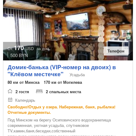
DVD-караоке
русская печь
танцпол
DVD- TV
детская комната
турслеты
170
От
USD
за дом
Телефон
квадроцикл
500 BYN
сцена
Домик-банька (VIP-номер на двоих) в
открытый бассейн
"Клёвом местечке"
Усадьба
тренажерный зал
80 км от Минска
170 км от Могилева
настольный футбол
2 гостя
2 спальных места
теннисный корт
Календарь
джакузи
Свободно!Отдых у озера. Набережная, баня, рыбалка!
Отчетные документы.
квесты
Под Минском на берегу Осиповичского водохранилища
лазертаг
современная, уютная усадьба, спутниковое
TV,камин,баня,беседки,собственный
катер