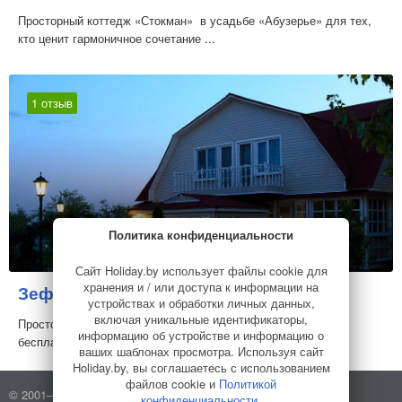
Просторный коттедж «Стокман» в усадьбе «Абузерье» для тех,
кто ценит гармоничное сочетание ...
1 отзыв
Политика конфиденциальности
Сайт Holiday.by использует файлы cookie для
хранения и / или доступа к информации на
Зефир
Коттедж
устройствах и обработки личных данных,
включая уникальные идентификаторы,
Просторный коттедж, посещение уникальной оранжереи
информацию об устройстве и информацию о
бесплатно!
ваших шаблонах просмотра. Используя сайт
Holiday.by, вы соглашаетесь с использованием
файлов cookie и
Политикой
© 2001–2026 Holiday.by
Правила использования сайта
конфиденциальности
.