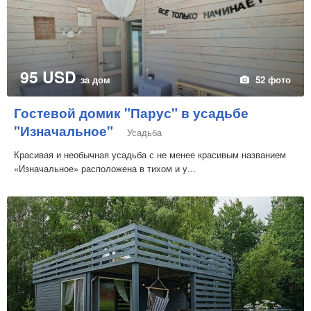
95 USD
за дом
52 фото
Гостевой домик "Парус" в усадьбе
"Изначальное"
Усадьба
Красивая и необычная усадьба с не менее красивым названием
«Изначальное» расположена в тихом и у...