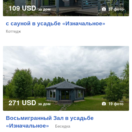
109 USD
за дом
37 фото
с сауной в усадьбе «Изначальное»
Коттедж
271 USD
за дом
19 фото
Восьмигранный Зал в усадьбе
«Изначальное»
Беседка