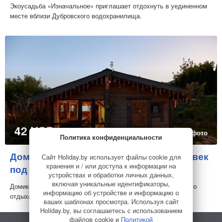
Экоусадьба «Изначальное» приглашает отдохнуть в уединенном
месте вблизи Дубровского водохранилища.
42 USD
в сутки
97 фото
Политика конфиденциальности
Домики у пруда с баней от 2 до 7 человек
Сайт Holiday.by использует файлы cookie для
хранения и / или доступа к информации на
под Минском
Усадьба
устройствах и обработки личных данных,
включая уникальные идентификаторы,
Домики от 2 до 10 челочек, для влюбленных пар и семейного
информацию об устройстве и информацию о
отдыха , Пруд, рыбалка, баня бассейн, д...
ваших шаблонах просмотра. Используя сайт
Holiday.by, вы соглашаетесь с использованием
файлов cookie и
Политикой