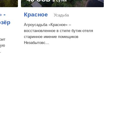
 -
Красное
Усадьба
озёр
Агроусадьба «Красное» –
восстановленное в стиле бутик-отеля
старинное имение помещиков
рит
Незабытовс...
ную
.