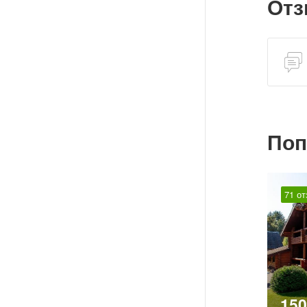
От
Поп
71 от
15