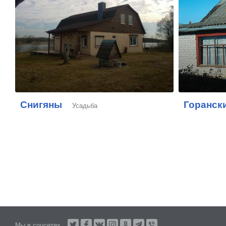
Снигяны
Горанск
Усадьба
Мы в соцсетях