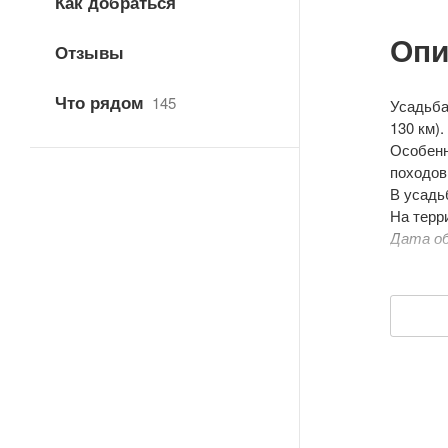
Как добраться
Опи
Отзывы
Что рядом
145
Усадьба
130 км).
Особенн
походов
В усадь
На терр
Дата об