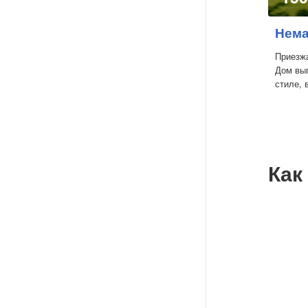
Нема
Приезжа
Дом вып
стиле, 
Как