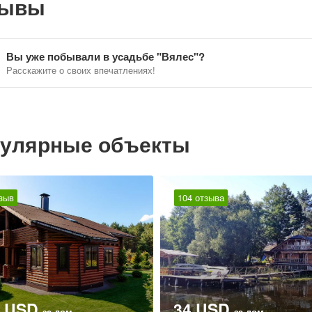
зывы
Вы уже побывали в усадьбе "Вялес"?
Расскажите о своих впечатлениях!
улярные объекты
зыв
104 отзыва
0 USD
34 USD
за дом
за дом