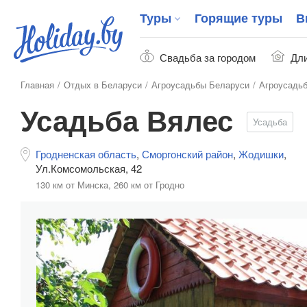
Туры
Горящие туры
В
Свадьба за городом
Дли
Главная
Отдых в Беларуси
Агроусадьбы Беларуси
Агроусадь
Усадьба Вялес
Усадьба
Гродненская область
,
Сморгонский район
,
Жодишки
,
Ул.Комсомольская, 42
130 км от Минска,
260 км от Гродно