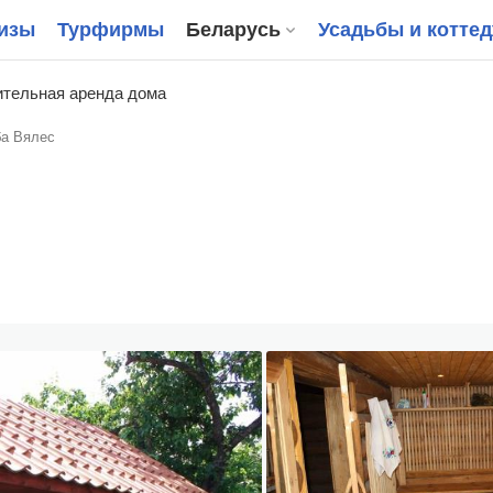
изы
Турфирмы
Беларусь
Усадьбы и котте
тельная аренда дома
ба Вялес