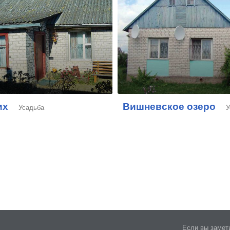
их
Вишневское озеро
Усадьба
У
Если вы замети