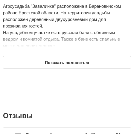
Агроусадьба "Завалинка" расположена в Барановичском
районе Брестской области. На территории усадьбы
расположен деревянный двухуровневый дом для
проживания гостей.
На усадебном участке есть русская баня с обливным
ведром и комнатой отдыха. Также в бане есть спальные
месте для двоих человек.
На территории усадьбы "Завалинка" имеется большая
беседка для отдыха на свежем воздухе. Также здесь есть
Показать полностью
мангал и барбекю для приготовления шашлыка.
Дата обновления: 5 июня 2020
Отзывы