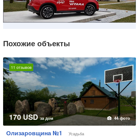
Похожие объекты
11 отзывов
170 USD
за дом
44 фото
Олизаровщина №1
Усадьба