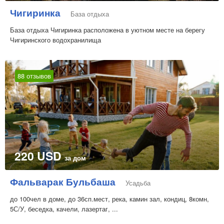
Чигиринка
База отдыха
База отдыха Чигиринка расположена в уютном месте на берегу
Чигиринского водохранилища
88 отзывов
220 USD
за дом
Фальварак Бульбаша
Усадьба
до 100чел в доме, до 36сп.мест, река, камин зал, кондиц, 8комн,
5С/У, беседка, качели, лазертаг, ...