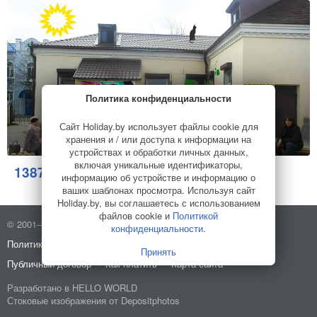
Политика конфиденциальности
Сайт Holiday.by использует файлы cookie для
хранения и / или доступа к информации на
устройствах и обработки личных данных,
включая уникальные идентификаторы,
1387
Кафе
информацию об устройстве и информацию о
ваших шаблонах просмотра. Используя сайт
Holiday.by, вы соглашаетесь с использованием
файлов cookie и
Политикой
© 2001–2026 Holiday.by
Правила использования сайта
конфиденциальности
.
Политика конфиденциальности
О компании
Принять
Публичный договор
Как платить
Карта сайта
Разработано в
HELLO WORLD
Стоковые изображения от
Depositphotos