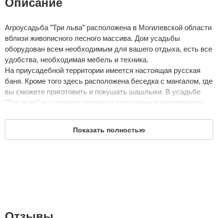
Описание
Агроусадьба "Три льва" расположена в Могилевской области
вблизи живописного лесного массива. Дом усадьбы
оборудован всем необходимым для вашего отдыха, есть все
удобства, необходимая мебель и техника.
На приусадебной территории имеется настоящая русская
баня. Кроме того здесь расположена беседка с мангалом, где
вы сможете приготовить и покушать шашлыки. В усадьбе
"Три льва" вы сможете провести праздничное мероприятие,
ведь в доме имеется банкетный зал на 40 мест.
В деревне Сычково, где расположена усадьба "Три льва"
Показать полностью
есть аэроклуб, где все желающие могут попробовать себя в
парашютном спорте.
Дата обновления: 30 декабря 2017
Отзывы