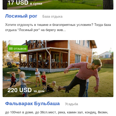
17 USD
в сутки
Лосиный рог
База отдыха
Хотите отдохнуть в тишине и благоприятных условиях? Тогда база
отдыха "Лосиный рог" на берегу жив...
88 отзывов
220 USD
за дом
Фальварак Бульбаша
Усадьба
до 100чел в доме, до 36сп.мест, река, камин зал, кондиц, 8комн,