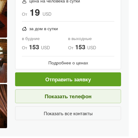
цена на человека в сутки
19
От
USD
за дом в сутки
в будние
в выходные
153
153
От
USD
От
USD
Подробнее о ценах
Отправить заявку
Показать телефон
Показать все контакты