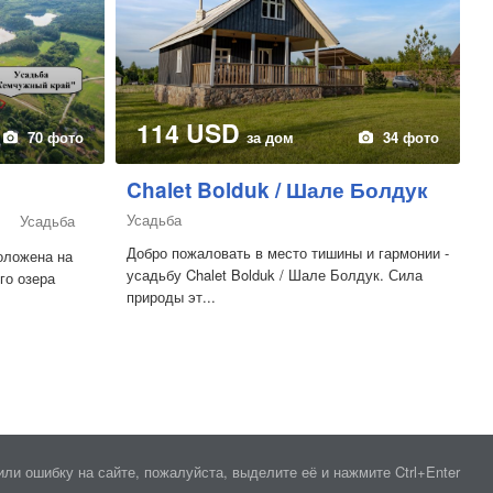
114 USD
70 фото
за дом
34 фото
Chalet Bolduk / Шале Болдук
Усадьба
Усадьба
Добро пожаловать в место тишины и гармонии -
оложена на
усадьбу Chalet Bolduk / Шале Болдук. Сила
го озера
природы эт...
ли ошибку на сайте, пожалуйста, выделите её и нажмите Ctrl+Enter