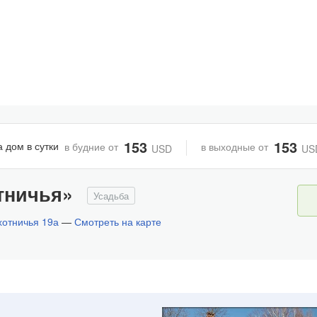
153
153
а дом в сутки
в будние от
в выходные от
USD
US
тничья»
Усадьба
хотничья 19а
—
Смотреть на карте