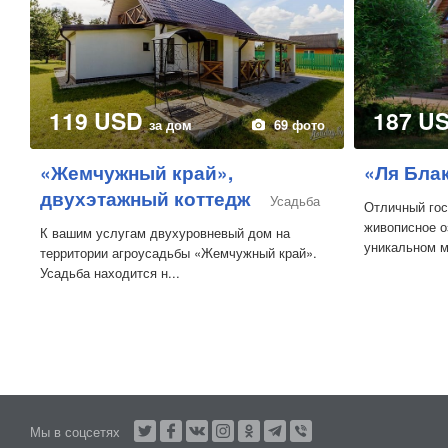
119 USD
187 U
за дом
69 фото
«Жемчужный край»,
«Ля Бла
двухэтажный коттедж
Усадьба
Отличный гос
живописное о
К вашим услугам двухуровневый дом на
уникальном ме
территории агроусадьбы «Жемчужный край».
Усадьба находится н...
Мы в соцсетях