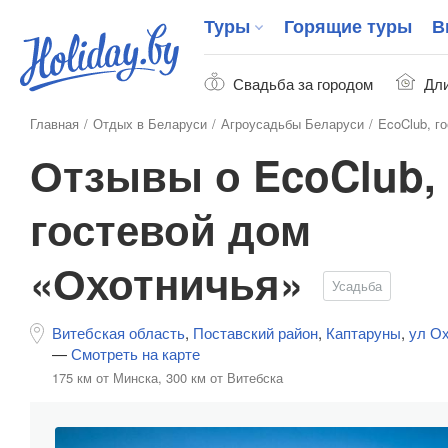
Туры
Горящие туры
В
Свадьба за городом
Дли
Главная
Отдых в Беларуси
Агроусадьбы Беларуси
EcoClub, г
Отзывы о EcoClub,
гостевой дом
«Охотничья»
Усадьба
Витебская область
,
Поставский район
,
Каптаруны
,
ул Ох
—
Смотреть на карте
175 км от Минска,
300 км от Витебска