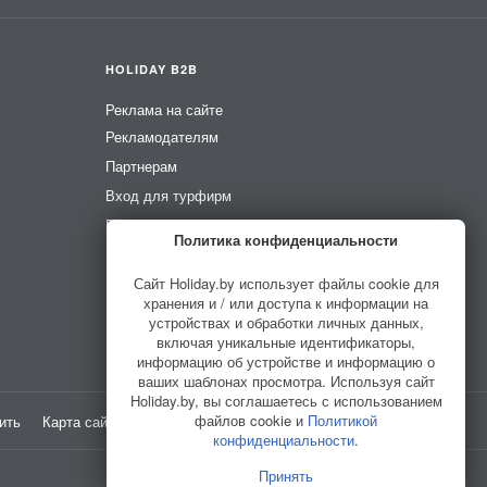
HOLIDAY B2B
Реклама на сайте
Рекламодателям
Партнерам
Вход для турфирм
Вход для усадеб
Политика конфиденциальности
Вход для гидов
Сайт Holiday.by использует файлы cookie для
хранения и / или доступа к информации на
устройствах и обработки личных данных,
включая уникальные идентификаторы,
информацию об устройстве и информацию о
ваших шаблонах просмотра. Используя сайт
Holiday.by, вы соглашаетесь с использованием
файлов cookie и
Политикой
ить
Карта сайта
Разработано в
HELLO WORLD
конфиденциальности
.
Принять