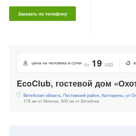
Заказать по телефону
19
цена на человека в сутки
з
От
USD
EcoClub, гостевой дом «Охо
Витебская область
,
Поставский район
,
Каптаруны
,
ул О
175 км от Минска,
300 км от Витебска