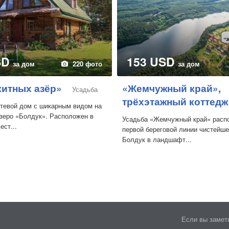
SD
153 USD
за дом
220 фото
за дом
китных азёр»
«Жемчужный край»,
Усадьба
трёхэтажный коттедж
тевой дом с шикарным видом на
зеро «Болдук». Расположен в
Усадьба «Жемчужный край» расп
ст...
первой береговой линии чистейше
Болдук в ландшафт...
Если вы замети