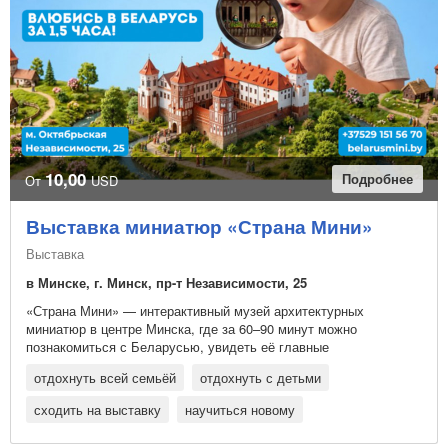
10,00
Подробнее
От
USD
Выставка миниатюр «Страна Мини»
Выставка
в Минске, г. Минск, пр-т Независимости, 25
«Страна Мини» — интерактивный музей архитектурных
миниатюр в центре Минска, где за 60–90 минут можно
познакомиться с Беларусью, увидеть её главные
достопримечательности и выбрать идеи для будущих
отдохнуть всей семьёй
отдохнуть с детьми
путешествий по стране
сходить на выставку
научиться новому