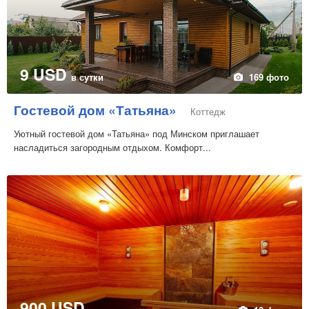
9 USD
в сутки
169 фото
Гостевой дом «Татьяна»
Коттедж
Уютный гостевой дом «Татьяна» под Минском приглашает
насладиться загородным отдыхом. Комфорт...
900 USD