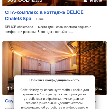
за дом
10 фото
СПА-комплекс в коттедже DELICE
Chalet&Spa
Баня
DELICE chalet&spa — место для незабываемого отдыха в
комфорте и роскоши. В коттедже целый эта...
Политика конфиденциальности
110 USD
за дом
11 фото
Сайт Holiday.by использует файлы cookie для
хранения и / или доступа к информации на
устройствах и обработки личных данных,
Сауна в ФОК «Вячоркi» (Вячорки)
Баня
включая уникальные идентификаторы,
информацию об устройстве и информацию о
Финская сауна – для лёгкости и гармонии!