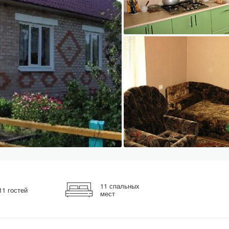
11 спальных
11 гостей
мест