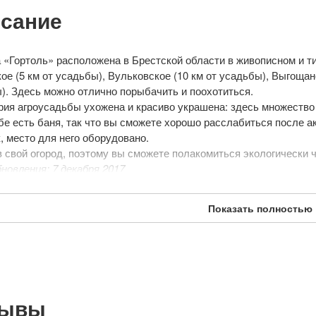
сание
 «Гортоль» расположена в Брестской области в живописном и т
ое (5 км от усадьбы), Вульковское (10 км от усадьбы), Выгощанс
). Здесь можно отлично порыбачить и поохотиться.
рия агроусадьбы ухожена и красиво украшена: здесь множество
бе есть баня, так что вы сможете хорошо расслабиться после а
 место для него оборудовано.
в свой огород, поэтому вы сможете полакомиться экологически
новления: 7 декабря 2017
Показать полностью
зывы