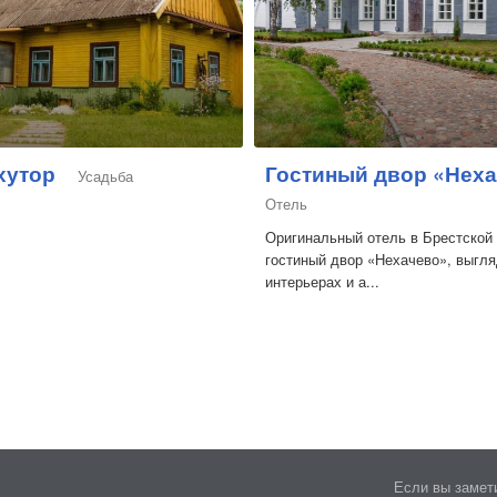
хутор
Гостиный двор «Нех
Усадьба
Отель
Оригинальный отель в Брестской 
гостиный двор «Нехачево», выгля
интерьерах и а...
Если вы замети