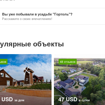
Вы уже побывали в усадьбе "Гортоль"?
Расскажите о своих впечатлениях!
улярные объекты
зывов
48 отзывов
0 USD
47 USD
за дом
в сутки