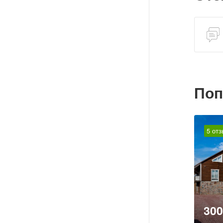
Поп
5 от
30