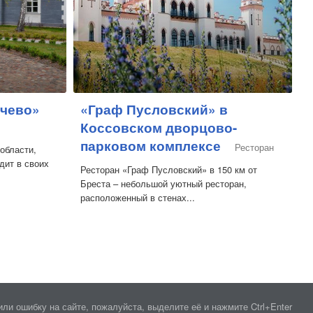
ачево»
«Граф Пусловский» в
Коссовском дворцово-
парковом комплексе
Ресторан
области,
дит в своих
Ресторан «Граф Пусловский» в 150 км от
Бреста – небольшой уютный ресторан,
расположенный в стенах...
ли ошибку на сайте, пожалуйста, выделите её и нажмите Ctrl+Enter