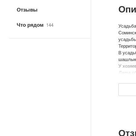
Опи
Отзывы
Что рядом
144
Усадьба
Соминск
усадьбы
Террито
В усадь
шашлык,
У хозяе
Дата об
От