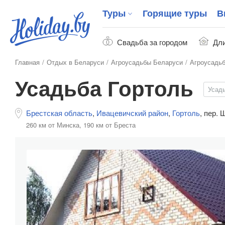
Туры
Горящие туры
В
Свадьба за городом
Дли
Главная
Отдых в Беларуси
Агроусадьбы Беларуси
Агроусадьб
Усадьба Гортоль
Усад
Брестская область
,
Ивацевичский район
,
Гортоль
,
пер. 
260 км от Минска,
190 км от Бреста