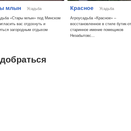
ы млын
Красное
Усадьба
Усадьба
адьба «Стары млын» под Минском
Агроусадьба «Красное» –
игласить вас отдохнуть и
восстановленное в стиле бутик-о
иться загородным отдыхом
старинное имение помещиков
Незабытовс...
 добраться