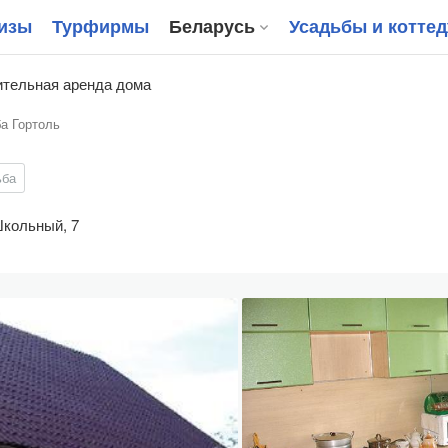
изы
Турфирмы
Беларусь
Усадьбы и котте
тельная аренда дома
а Гортоль
ьба
Школьный, 7