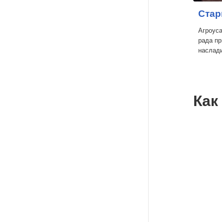
Стар
Агроус
рада пр
наслад
Как