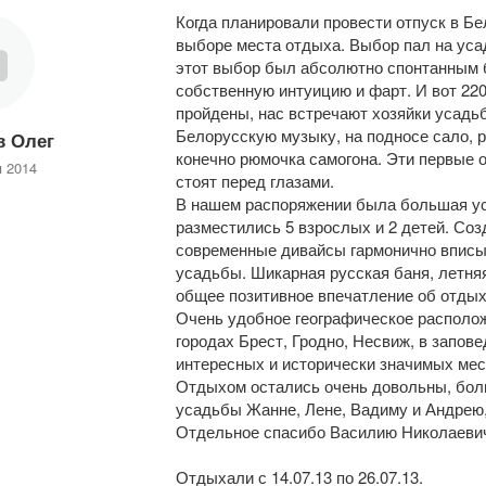
Когда планировали провести отпуск в Бе
выборе места отдыха. Выбор пал на усад
этот выбор был абсолютно спонтанным б
собственную интуицию и фарт. И вот 220
пройдены, нас встречают хозяйки усадь
Белорусскую музыку, на подносе сало, 
в Олег
конечно рюмочка самогона. Эти первые 
я 2014
стоят перед глазами.
В нашем распоряжении была большая уса
разместились 5 взрослых и 2 детей. Со
современные дивайсы гармонично вписы
усадьбы. Шикарная русская баня, летня
общее позитивное впечатление об отдых
Очень удобное географическое располо
городах Брест, Гродно, Несвиж, в запов
интересных и исторически значимых мес
Отдыхом остались очень довольны, бол
усадьбы Жанне, Лене, Вадиму и Андрею,
Отдельное спасибо Василию Николаеви
Отдыхали с 14.07.13 по 26.07.13.