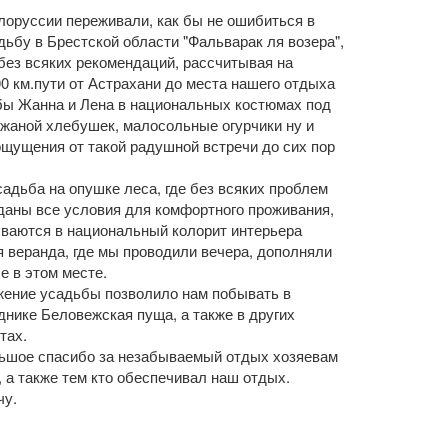
лоруссии переживали, как бы не ошибиться в
ьбу в Брестской области "Фальварак ля возера",
ез всяких рекомендаций, рассчитывая на
0 км.пути от Астрахани до места нашего отдыха
бы Жанна и Лена в национальных костюмах под
ржаной хлебушек, малосольные огурчики ну и
ощущения от такой радушной встречи до сих пор
дьба на опушке леса, где без всяких проблем
зданы все условия для комфортного проживания,
ваются в национальный колорит интерьера
я веранда, где мы проводили вечера, дополняли
е в этом месте.
жение усадьбы позволило нам побывать в
еднике Беловежская пуща, а также в других
тах.
ьшое спасибо за незабываемый отдых хозяевам
 а также тем кто обеспечивал наш отдых.
чу.