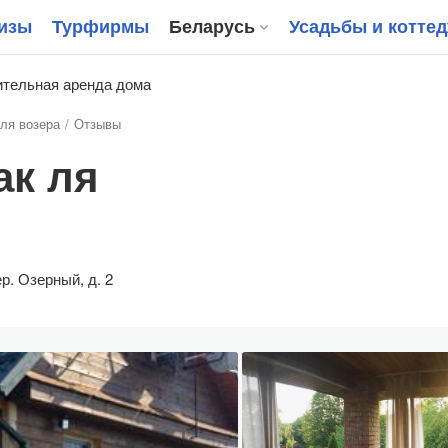
изы
Турфирмы
Беларусь
Усадьбы и котте
тельная аренда дома
ля возера
Отзывы
ак ля
ер. Озерный, д. 2