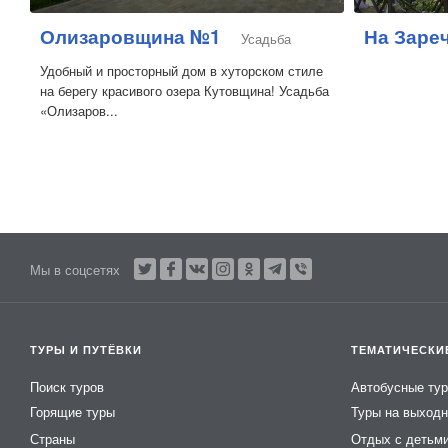
Олизаровщина №1
На Заре
Усадьба
Удобный и просторный дом в хуторском стиле
на берегу красивого озера Кутовщина! Усадьба
«Олизаров...
Мы в соцсетях
ТУРЫ И ПУТЁВКИ
ТЕМАТИЧЕСКИ
Поиск туров
Автобусные ту
Горящие туры
Туры на выход
Страны
Отдых с детьм