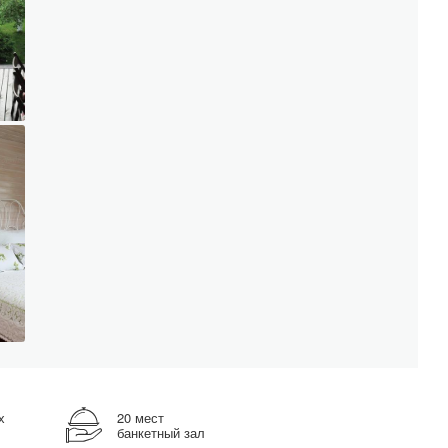
х
20 мест
банкетный зал