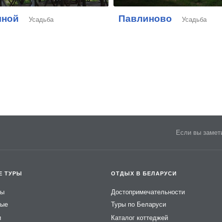
чной
Павлиново
Усадьба
Усадьба
Если вы замети
Е ТУРЫ
ОТДЫХ В БЕЛАРУСИ
ры
Достопримечательности
ные
Туры по Беларуси
и
Каталог коттеджей