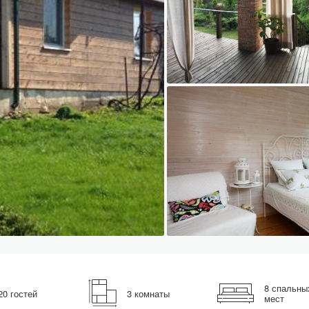
8 спальны
20 гостей
3 комнаты
мест