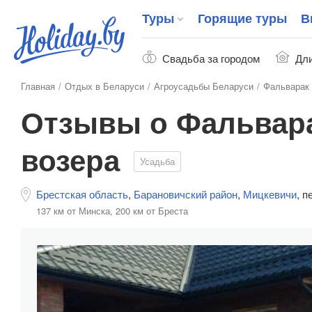
Туры
Горящие туры
В
Свадьба за городом
Дли
Главная
Отдых в Беларуси
Агроусадьбы Беларуси
Фальварак 
Отзывы о Фальвар
возера
Усадьба
Брестская область
,
Барановичский район
,
Мицкевичи
,
п
137 км от Минска,
200 км от Бреста