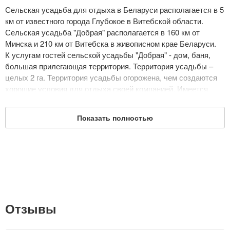
Сельская усадьба для отдыха в Беларуси располагается в 5
км от известного города Глубокое в Витебской области.
Сельская усадьба "Добрая" располагается в 160 км от
Минска и 210 км от Витебска в живописном крае Беларуси.
К услугам гостей сельской усадьбы "Добрая" - дом, баня,
большая прилегающая территория. Территория усадьбы –
целых 2 га. Территория усадьбы огорожена, чем создаются
хорошие условия для отдыха своей компанией. Имеется
стационарный навес для 3 машин. На территории сельской
усадьбы имеются искусственные зарыбленные пруды
Показать полностью
(водятся карп, карась, окунь).
На территории усадьбы "Добрая" – беседка-барбекю с
большим столом, располагающаяся возле бани, на берегу
речки.
Сельская усадьба "Добрая" вмещает до 6 человек. При
необходимости возможна организация дополнительных
спальных мест (до 4 дополнительных мест).
Гостевой дом сельской усадьбы "Добрая" - просторный и
Отзывы
располагает к хорошему комфортабельному отдыху. Его
площадь - более 100 кв м. Просторный дом со всеми