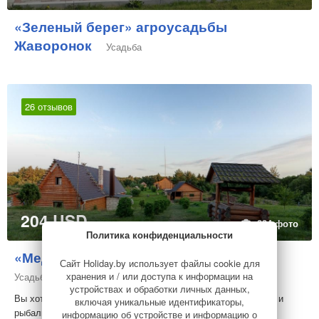
«Зеленый берег» агроусадьбы
Жаворонок
Усадьба
26 отзывов
204 USD
за дом
334 фото
Политика конфиденциальности
«Медвежий угол», дом на 12 человек
Сайт Holiday.by использует файлы cookie для
хранения и / или доступа к информации на
Усадьба
устройствах и обработки личных данных,
Вы хотите провести время на природе? Вам нравится охота и
включая уникальные идентификаторы,
рыбалка? В усадьбе «Медвежий угол» всег...
информацию об устройстве и информацию о