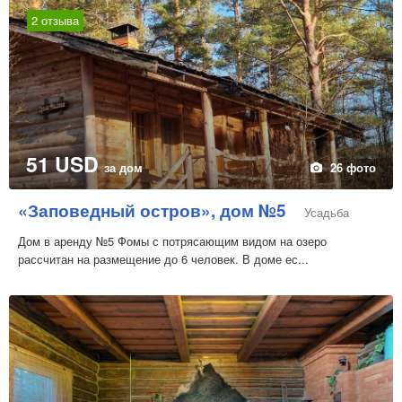
2 отзыва
51 USD
за дом
26 фото
«Заповедный остров», дом №5
Усадьба
Дом в аренду №5 Фомы с потрясающим видом на озеро
рассчитан на размещение до 6 человек. В доме ес...