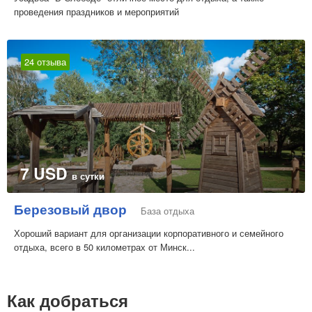
усадьбы – круглосуточное кафе с магазином. В городе
проведения праздников и мероприятий
Глубокое – круглосуточный магазин.
Отдохни по-доброму! Заказать отдых в Беларуси в сельской
24 отзыва
усадьбе "Добрая" можно по указанному телефону.
Дата обновления: 22 декабря 2017
7 USD
в сутки
Березовый двор
База отдыха
Хороший вариант для организации корпоративного и семейного
отдыха, всего в 50 километрах от Минск...
Как добраться