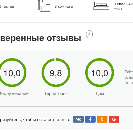
8 спальны
6 гостей
3 комнаты
мест
веренные отзывы
4
10,0
9,8
10,0
Рейт
осно
отзы
Обслуживание
Территория
Дом
ризуйтесь, чтобы оставить отзыв: