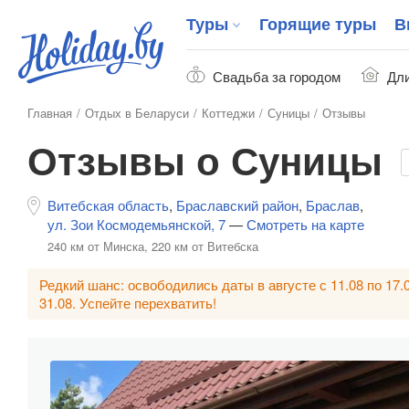
Туры
Горящие туры
В
Свадьба за городом
Дли
Главная
Отдых в Беларуси
Коттеджи
Суницы
Отзывы
Отзывы о Суницы
Витебская область
,
Браславский район
,
Браслав
,
ул. Зои Космодемьянской, 7
—
Смотреть на карте
240 км от Минска,
220 км от Витебска
Редкий шанс: освободились даты в августе с 11.08 по 17.0
31.08. Успейте перехватить!