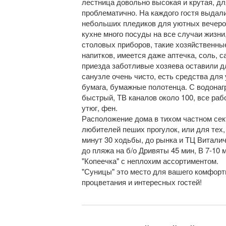
лестница довольно высокая и крутая, дл
проблематично. На каждого гостя выдали
небольших пледиков для уютных вечеров
кухне много посуды на все случаи жизни,
столовых приборов, такие хозяйственны
напитков, имеется даже аптечка, соль, с
приезда заботливые хозяева оставили дл
санузле очень чисто, есть средства для
бумага, бумажные полотенца. С водонагр
быстрый, ТВ каналов около 100, все раб
утюг, фен.
Расположение дома в тихом частном сек
любителей пеших прогулок, или для тех, 
минут 30 ходьбы, до рынка и ТЦ Виталич 
до пляжа на б/о Дривяты 45 мин, В 7-10
"Копеечка" с неплохим ассортиментом.
"Суницы" это место для вашего комфорт
процветания и интересных гостей!