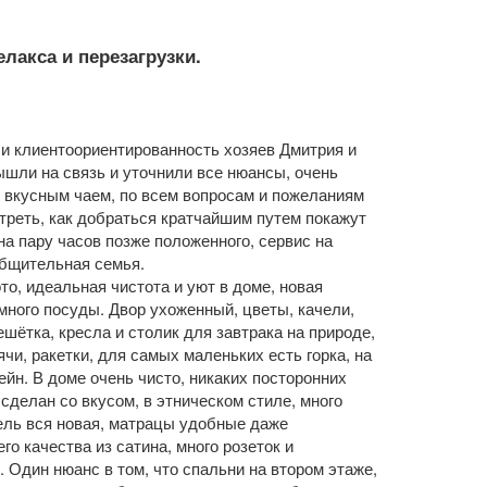
лакса и перезагрузки.
 и клиентоориентированность хозяев Дмитрия и
ышли на связь и уточнили все нюансы, очень
 вкусным чаем, по всем вопросам и пожеланиям
отреть, как добраться кратчайшим путем покажут
а пару часов позже положенного, сервис на
общительная семья.
о, идеальная чистота и уют в доме, новая
много посуды. Двор ухоженный, цветы, качели,
шётка, кресла и столик для завтрака на природе,
ячи, ракетки, для самых маленьких есть горка, на
ейн. В доме очень чисто, никаких посторонних
сделан со вкусом, в этническом стиле, много
ель вся новая, матрацы удобные даже
о качества из сатина, много розеток и
. Один нюанс в том, что спальни на втором этаже,