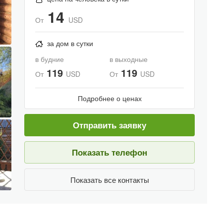
14
От
USD
за дом в сутки
в будние
в выходные
119
119
От
USD
От
USD
Подробнее о ценах
Отправить заявку
Показать телефон
Показать все контакты