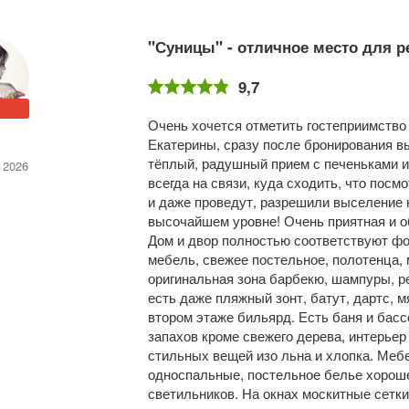
"Суницы" - отличное место для ре
9,7
Очень хочется отметить гостеприимство
Екатерины, сразу после бронирования в
тёплый, радушный прием с печеньками и
 2026
всегда на связи, куда сходить, что посм
и даже проведут, разрешили выселение н
высочайшем уровне! Очень приятная и 
Дом и двор полностью соответствуют фот
мебель, свежее постельное, полотенца, 
оригинальная зона барбекю, шампуры, ре
есть даже пляжный зонт, батут, дартс, м
втором этаже бильярд. Есть баня и басс
запахов кроме свежего дерева, интерьер 
стильных вещей изо льна и хлопка. Меб
односпальные, постельное белье хорошег
светильников. На окнах москитные сетки