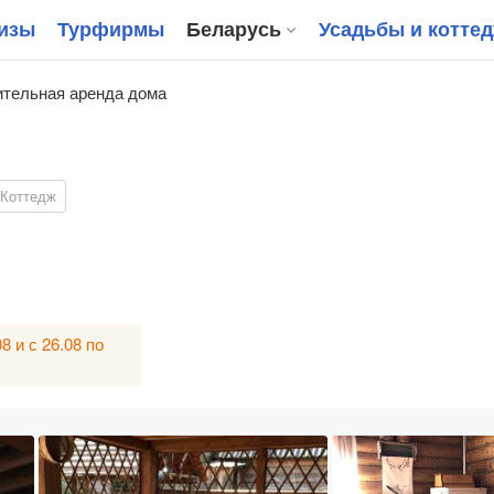
изы
Турфирмы
Беларусь
Усадьбы и котте
тельная аренда дома
Коттедж
8 и с 26.08 по