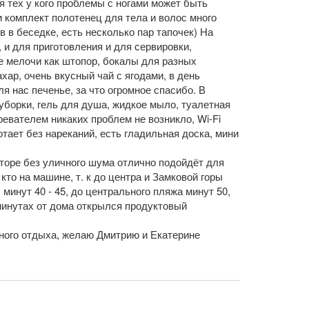
я тех у кого проблемы с ногами может быть
 комплект полотенец для тела и волос много
 в беседке, есть несколько пар тапочек) На
 и для приготовления и для сервировки,
е мелочи как штопор, бокалы для разных
ахар, очень вкусный чай с ягодами, в день
я нас печенье, за что огромное спасибо. В
 уборки, гель для душа, жидкое мыло, туалетная
евателем никаких проблем не возникло, Wi-Fi
отает без нареканий, есть гладильная доска, мини
торе без уличного шума отлично подойдёт для
кто на машине, т. к до центра и Замковой горы
минут 40 - 45, до центрального пляжа минут 50,
 минутах от дома открылся продуктовый
ного отдыха, желаю Дмитрию и Екатерине