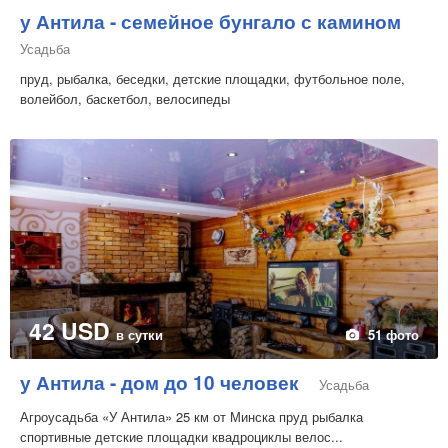
у Антила - семейное бунгало с камином
Усадьба
пруд, рыбалка, беседки, детские площадки, футбольное поле,
волейбол, баскетбол, велосипеды
42 USD
в сутки
51 фото
у Антила - дом до 10 человек
Усадьба
Агроусадьба «У Антила» 25 км от Минска пруд рыбалка
спортивные детские площадки квадроциклы велос...