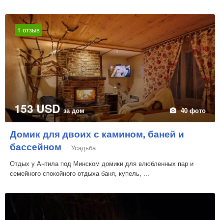
1 отзыв
153 USD
за дом
40 фото
Домик для двоих с камином, баней и
бассейном
Усадьба
Отдых у Антила под Минском домики для влюбленных пар и
семейного спокойного отдыха баня, купель, ...