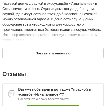
Гостевой домик с сауной в экооусадьбе «Изначальное» в
Смолевичском районе. Один из домиков усадьбы - дом с
сауной, где смогут остановиться до 6 человек, с ночевкой
можно остановиться вдвоем. В доме есть сауна. Домик
оборудован всем необходимым для комфортного
проживания, имеется вся бытовая техника, посуда, мебель.
Интерьер домика оформлен в скандинавском стиле, есть
теплые полы.
На территории усадьбы расположен мангал для
Показать полностью
приготовления шашлыка. Есть зал для мероприятий на 40
гостей.
Дата обновления: 5 октября 2025
Отзывы
Вы уже побывали в коттедже "с сауной в
усадьбе «Изначальное»"?
Расскажите о своих впечатлениях!