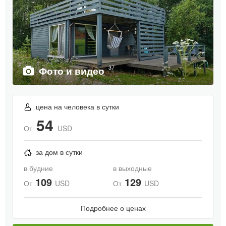
37
Фото и видео
цена на человека в сутки
54
От
USD
за дом в сутки
в будние
в выходные
109
129
От
USD
От
USD
Подробнее о ценах