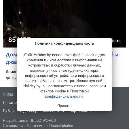
85 USD
за дом
40 фото
Политика конфиденциальности
Домик под Минском для двоих с баней и
Сайт Holiday.by использует файлы cookie для
хранения и / или доступа к информации на
джакузи "У Антила"
Коттедж
устройствах и обработки личных данных,
включая уникальные идентификаторы,
Домики от 2 до 10 человек у пруда рыбалка, бассейн, баня,
информацию об устройстве и информацию о
джакузи, купель квадроциклы, спортив...
ваших шаблонах просмотра. Используя сайт
Holiday.by, вы соглашаетесь с использованием
файлов cookie и
Политикой
© 2001–2026 Holiday.by
Правила использования сайта
конфиденциальности
.
Политика конфиденциальности
О компании
Принять
Публичный договор
Как платить
Карта сайта
Разработано в
HELLO WORLD
Стоковые изображения от
Depositphotos