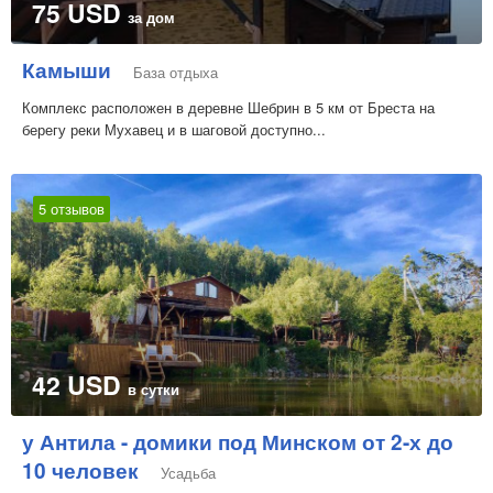
75 USD
за дом
Камыши
База отдыха
Комплекс расположен в деревне Шебрин в 5 км от Бреста на
берегу реки Мухавец и в шаговой доступно...
5 отзывов
42 USD
в сутки
у Антила - домики под Минском от 2-х до
10 человек
Усадьба