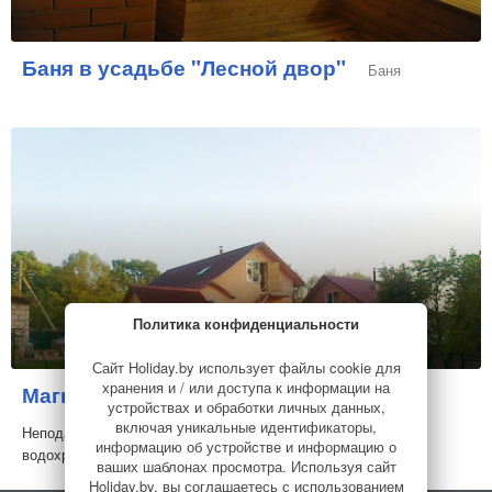
Баня в усадьбе "Лесной двор"
Баня
Политика конфиденциальности
Сайт Holiday.by использует файлы cookie для
хранения и / или доступа к информации на
Магнолия
Усадьба
устройствах и обработки личных данных,
включая уникальные идентификаторы,
Неподалеку от Могилева, прямо на берегу Тетеренского
информацию об устройстве и информацию о
водохранилища, расположилась уютная и гостеп...
ваших шаблонах просмотра. Используя сайт
Holiday.by, вы соглашаетесь с использованием