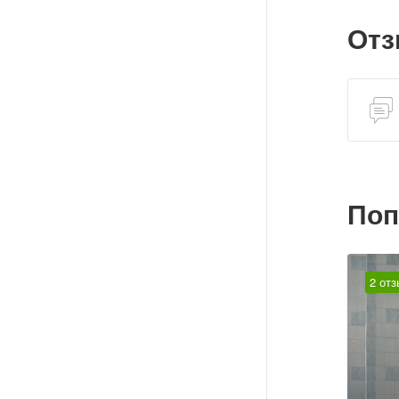
От
Поп
2 отз