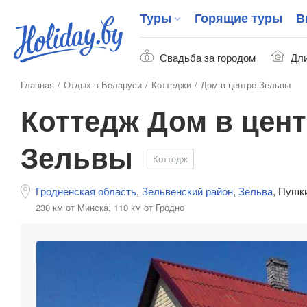
Туры
Горящие туры
В
Свадьба за городом
Дли
Главная
Отдых в Беларуси
Коттеджи
Дом в центре Зельвы
Коттедж Дом в цен
Зельвы
Коттедж
Гродненская область
,
Зельвенский район
,
Зельва
,
Пушки
230 км от Минска,
110 км от Гродно