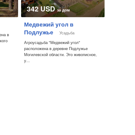
342 USD
за дом
Медвежий угол в
Подлужье
Усадьба
ена в
кого
Агроусадьба "Медвежий угол"
расположена в деревне Подлужье
Могилевской области. Это живописное,
у...