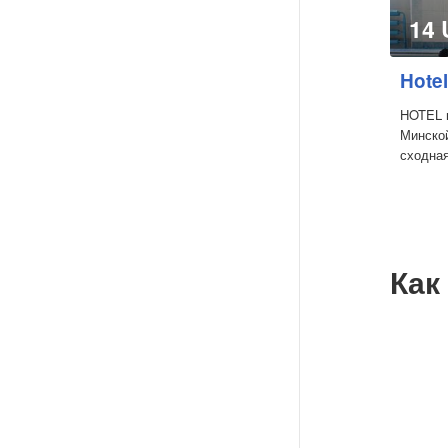
14
Hote
HOTEL 
Минской
сходная
Как