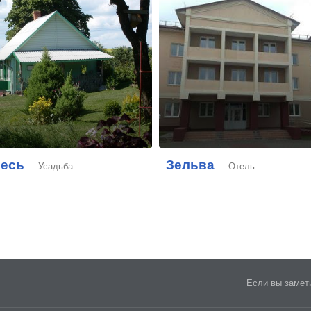
весь
Зельва
Усадьба
Отель
Если вы замети