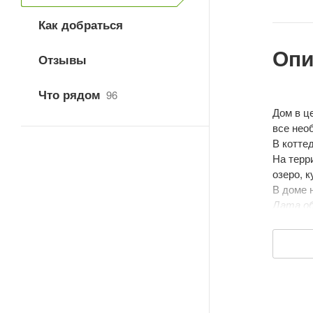
Как добраться
Опи
Отзывы
Что рядом
96
Дом в ц
все нео
В котте
На терр
озеро, 
В доме 
Дата об