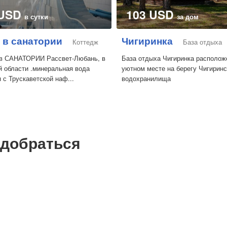
 USD
103 USD
в сутки
за дом
l в санатории
Чигиринка
Коттедж
База отдыха
в САНАТОРИИ Рассвет-Любань, в
База отдыха Чигиринка располож
 области .минеральная вода
уютном месте на берегу Чигиринс
 с Трускаветской наф...
водохранилища
 добраться