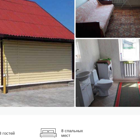
8 спальных
8 гостей
мест