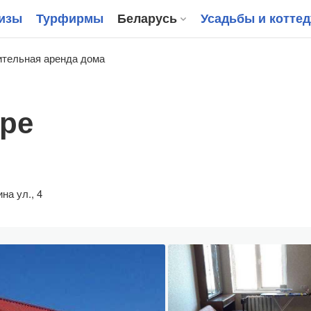
изы
Турфирмы
Беларусь
Усадьбы и котте
тельная аренда дома
тре
на ул., 4