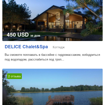
450 USD
за дом
DELICE Chalet&Spa
Коттедж
Вы сможете поплавать в бассейне с гидромассажем, взбодриться
под водопадом, расслабиться под троп...
2 отзыва