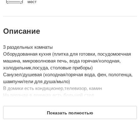
мест
Описание
3 раздельных комнаты
Оборудованная кухня (плитка для готовки, посудомоечная
машина, микроволновая печь, вода горячая/холодная,
холодильник,посуда, столовые приборы)
Санузел/душевая (холодная/горячая вода, фен, полотенца,
шампуни/гели для душа/мыло)
В домики есть кондиционер,телевизор, камин
На веранде в домиках есть большой стол
Все домики расположены возле водоема
Рядом с домиком подогреваемые купели, мангалы
Показать полностью
Дата обновления: 15 октября 2025