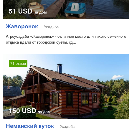
51 USD
за дом
Жаворонок
Усадьба
Агроусадьба «Жаворонок» - отличное место для тихого семейного
отдыха вдали от городской суеты, гд...
71 отзыв
150 USD
за дом
Неманский куток
Усадьба